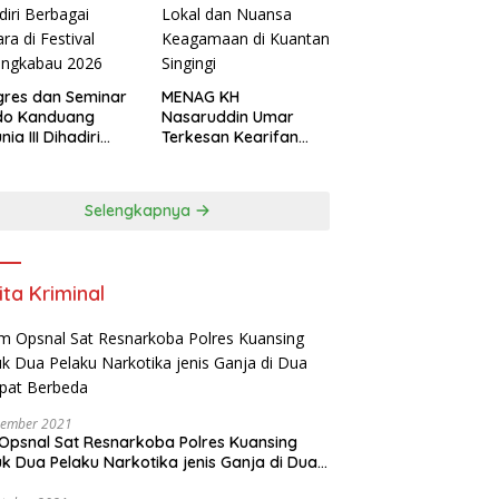
res dan Seminar
MENAG KH
do Kanduang
Nasaruddin Umar
ia III Dihadiri
Terkesan Kearifan
agai Negara di
Lokal dan Nuansa
ival Minangkabau
Keagamaan di
6
Kuantan Singingi
Selengkapnya
ita Kriminal
vember 2021
Opsnal Sat Resnarkoba Polres Kuansing
k Dua Pelaku Narkotika jenis Ganja di Dua
pat Berbeda