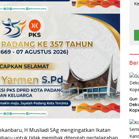
Ber
Gun 
Deko
Kope
ekanbaru, H Musliadi SAg mengingatkan Ikatan
anbaru untuk tidak memihak ditengah pertelagahan