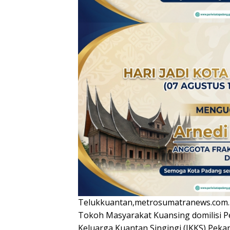
Telukkuantan,metrosumatranews.com.
Tokoh Masyarakat Kuansing domilisi P
Keluarga Kuantan Singingi (IKKS) Pek