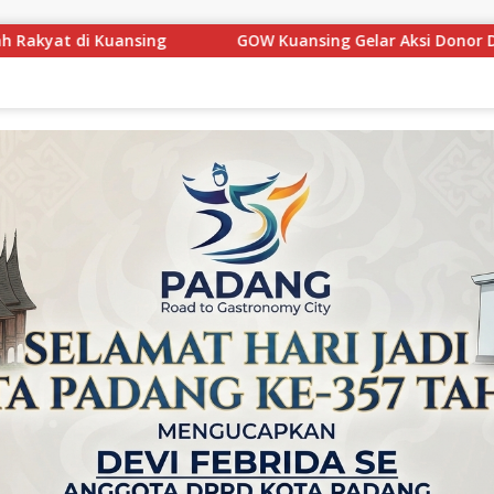
g Gelar Aksi Donor Darah, Wujud Kepedulian Sosial Bantu Pen