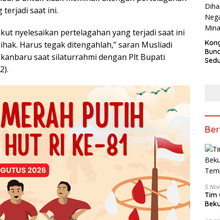
terjadi saat ini.
ut nyelesaikan pertelagahan yang terjadi saat ini
Kong
ihak. Harus tegak ditengahlah,” saran Musliadi
Bun
kanbaru saat silaturrahmi dengan Plt Bupati
Sedun
2).
Berb
Fest
202
Ber
5 No
Tim 
Beku
Tem