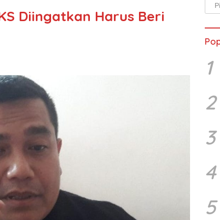
Arsi
KKS Diingatkan Harus Beri
Beri
Pop
1
2
3
4
5