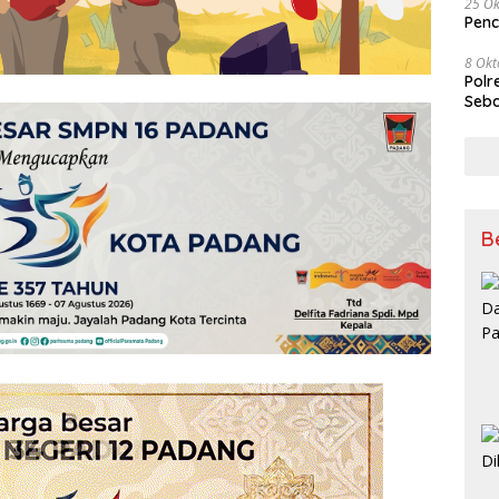
25 Ok
Penc
8 Okt
Polr
Seba
B