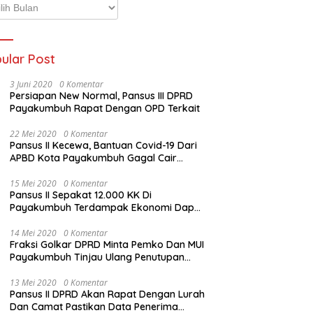
p
ta
ular Post
3 Juni 2020
0 Komentar
Persiapan New Normal, Pansus III DPRD
Payakumbuh Rapat Dengan OPD Terkait
22 Mei 2020
0 Komentar
Pansus II Kecewa, Bantuan Covid-19 Dari
APBD Kota Payakumbuh Gagal Cair
Sebelum Lebaran
15 Mei 2020
0 Komentar
Pansus II Sepakat 12.000 KK Di
Payakumbuh Terdampak Ekonomi Dapat
Bantuan Dari APBD Pemko
14 Mei 2020
0 Komentar
Fraksi Golkar DPRD Minta Pemko Dan MUI
Payakumbuh Tinjau Ulang Penutupan
Rumah Ibadah
13 Mei 2020
0 Komentar
Pansus II DPRD Akan Rapat Dengan Lurah
Dan Camat Pastikan Data Penerima