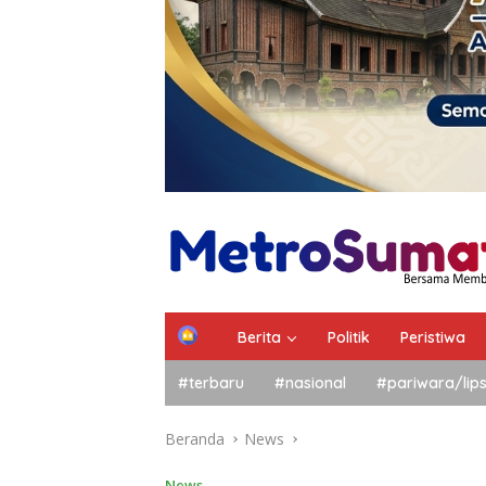
Berita
Politik
Peristiwa
#terbaru
#nasional
#pariwara/lip
Beranda
News
News