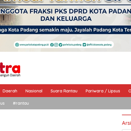
Daerah
Nasional
Suara Rantau
Pariwara / Lipsus
O
sus
#rantau
Ars