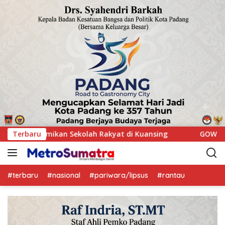
nsing
Terbaru
GOW Kuansing Gelar Aksi Donor Darah, Wujud Kep
#terbaru
#nasional
#pariwara/lipsus
#rantau