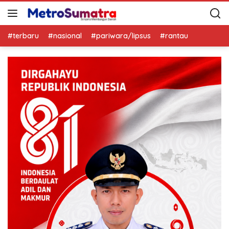
#terbaru
#nasional
#pariwara/lipsus
#rantau