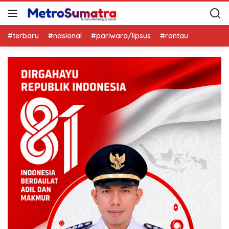
#terbaru
#nasional
#pariwara/lipsus
#rantau