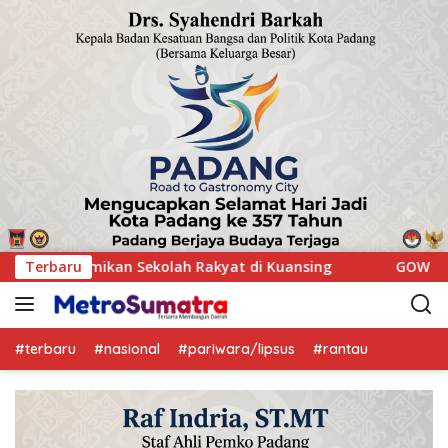
Terbaru
GOW Kuansing Gelar Aksi Donor Darah, Wujud Kepedulia
#terbaru
#nasional
#pariwara/lipsus
#rantau