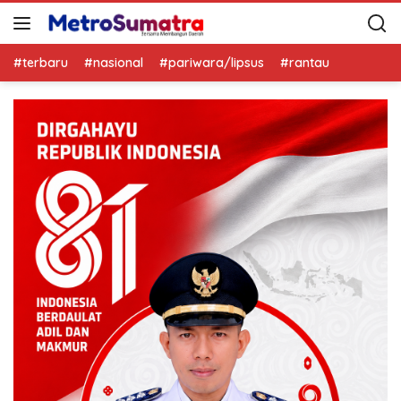
#terbaru
#nasional
#pariwara/lipsus
#rantau