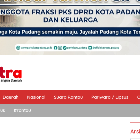
Daerah
Nasional
Suara Rantau
Pariwara / Lipsus
O
sus
#rantau
Ars