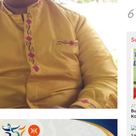
6
S
27
Bu
Ka