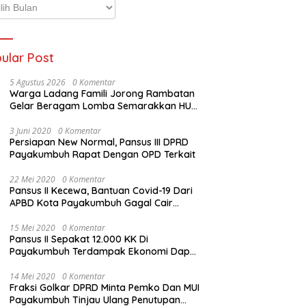
p
ta
ular Post
5 Agustus 2026
0 Komentar
Warga Ladang Famili Jorong Rambatan
Gelar Beragam Lomba Semarakkan HUT
ke-81 Kemerdekaan RI
3 Juni 2020
0 Komentar
Persiapan New Normal, Pansus III DPRD
Payakumbuh Rapat Dengan OPD Terkait
22 Mei 2020
0 Komentar
Pansus II Kecewa, Bantuan Covid-19 Dari
APBD Kota Payakumbuh Gagal Cair
Sebelum Lebaran
15 Mei 2020
0 Komentar
Pansus II Sepakat 12.000 KK Di
Payakumbuh Terdampak Ekonomi Dapat
Bantuan Dari APBD Pemko
14 Mei 2020
0 Komentar
Fraksi Golkar DPRD Minta Pemko Dan MUI
Payakumbuh Tinjau Ulang Penutupan