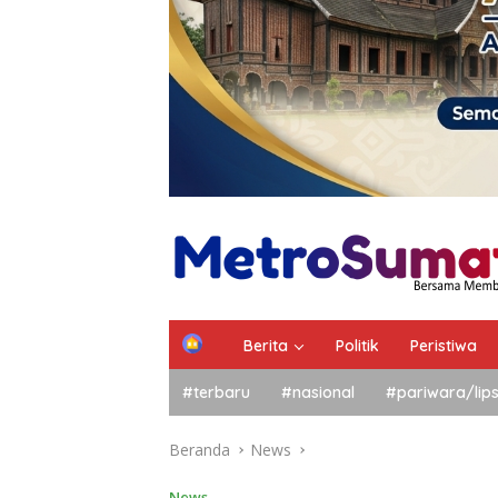
Berita
Politik
Peristiwa
#terbaru
#nasional
#pariwara/lip
Beranda
News
News