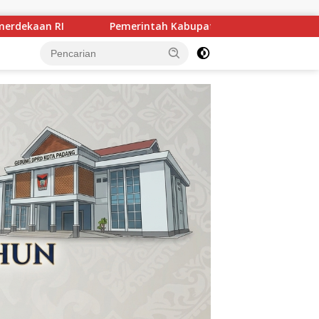
ten Kuantan Singingi menggelar Rakor Camat Se-Kabupaten K