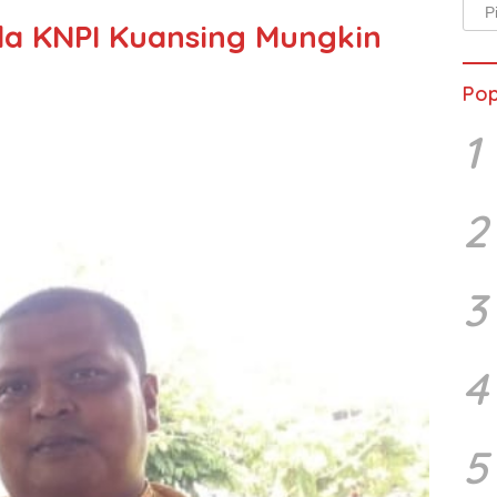
Arsi
a KNPI Kuansing Mungkin
Beri
Pop
1
2
3
4
5