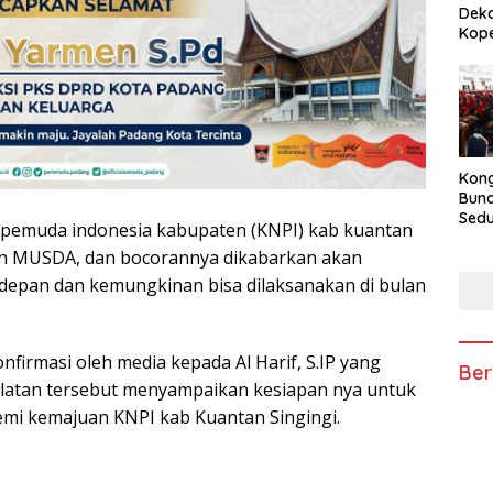
Deko
Kope
Kong
Bun
Sedun
 pemuda indonesia kabupaten (KNPI) kab kuantan
Berb
an MUSDA, dan bocorannya dikabarkan akan
Fest
202
depan dan kemungkinan bisa dilaksanakan di bulan
firmasi oleh media kepada Al Harif, S.IP yang
Ber
latan tersebut menyampaikan kesiapan nya untuk
demi kemajuan KNPI kab Kuantan Singingi.