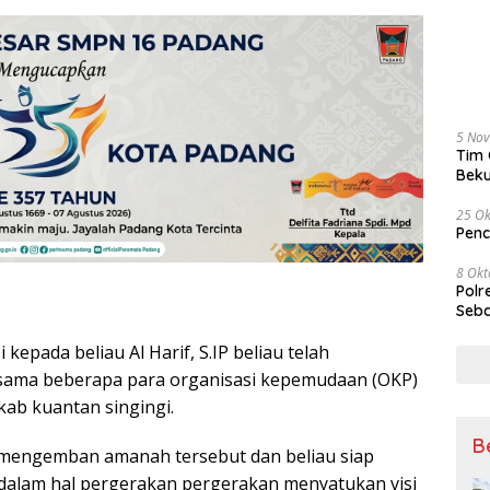
5 No
Tim 
Beku
Tem
25 Ok
Penc
8 Okt
Polr
Seba
kepada beliau Al Harif, S.IP beliau telah
rsama beberapa para organisasi kepemudaan (OKP)
ab kuantan singingi.
B
 mengemban amanah tersebut dan beliau siap
dalam hal pergerakan pergerakan menyatukan visi