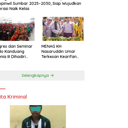
pinwil Sumbar 2025–2030, Siap Wujudkan
rasi Naik Kelas
res dan Seminar
MENAG KH
do Kanduang
Nasaruddin Umar
ia III Dihadiri
Terkesan Kearifan
agai Negara di
Lokal dan Nuansa
ival Minangkabau
Keagamaan di
6
Kuantan Singingi
Selengkapnya
ita Kriminal