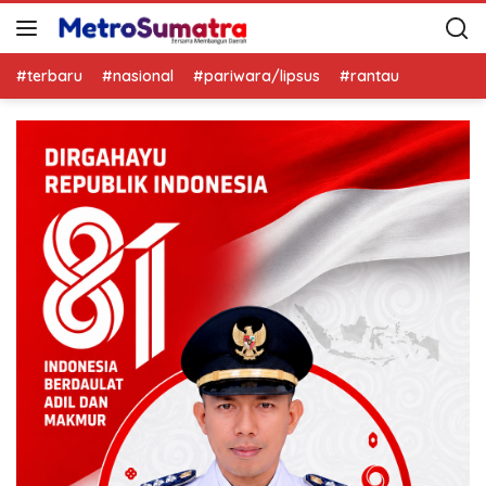
#terbaru
#nasional
#pariwara/lipsus
#rantau