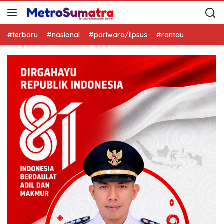
#terbaru
#nasional
#pariwara/lipsus
#rantau