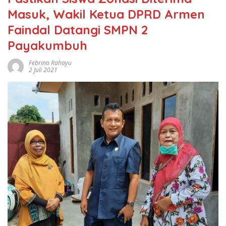
Masuk, Wakil Ketua DPRD Armen
Faindal Datangi SMPN 2
Payakumbuh
Febrina Rahayu
2 Juli 2021