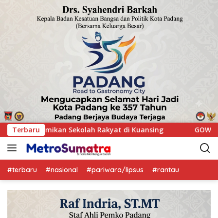
ing
Terbaru
GOW Kuansing Gelar Aksi Donor Darah, Wujud Keped
#terbaru
#nasional
#pariwara/lipsus
#rantau