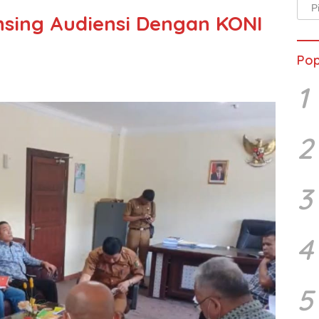
Arsi
sing Audiensi Dengan KONI
Beri
Pop
1
2
3
4
5