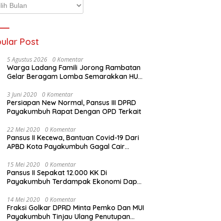
p
ta
ular Post
5 Agustus 2026
0 Komentar
Warga Ladang Famili Jorong Rambatan
Gelar Beragam Lomba Semarakkan HUT
ke-81 Kemerdekaan RI
3 Juni 2020
0 Komentar
Persiapan New Normal, Pansus III DPRD
Payakumbuh Rapat Dengan OPD Terkait
22 Mei 2020
0 Komentar
Pansus II Kecewa, Bantuan Covid-19 Dari
APBD Kota Payakumbuh Gagal Cair
Sebelum Lebaran
15 Mei 2020
0 Komentar
Pansus II Sepakat 12.000 KK Di
Payakumbuh Terdampak Ekonomi Dapat
Bantuan Dari APBD Pemko
14 Mei 2020
0 Komentar
Fraksi Golkar DPRD Minta Pemko Dan MUI
Payakumbuh Tinjau Ulang Penutupan