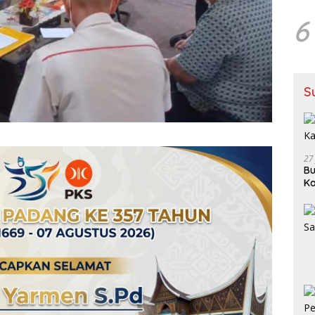
6
S
27
Bu
Ka