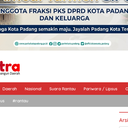
Daerah
Nasional
Suara Rantau
Pariwara / Lipsus
O
sus
#rantau
Ars