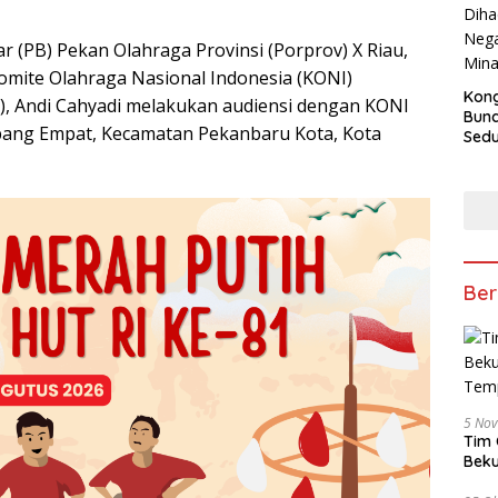
ar (PB) Pekan Olahraga Provinsi (Porprov) X Riau,
ite Olahraga Nasional Indonesia (KONI)
Kong
), Andi Cahyadi melakukan audiensi dengan KONI
Bun
impang Empat, Kecamatan Pekanbaru Kota, Kota
Sedun
Berb
Fest
202
Ber
5 No
Tim 
Beku
Tem