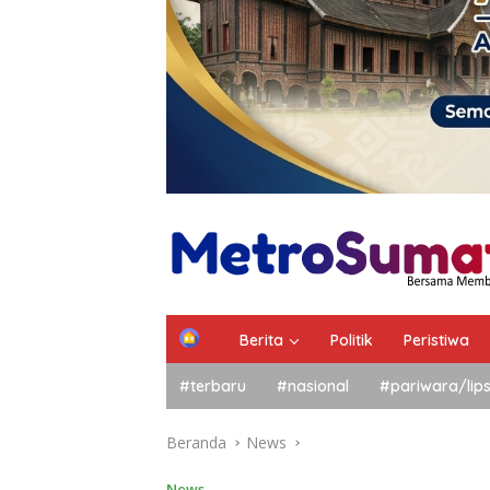
Berita
Politik
Peristiwa
#terbaru
#nasional
#pariwara/lip
Beranda
News
News