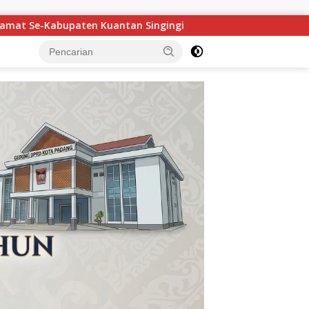
Maigus Nasir Ajak Siswa SMA 1 Pertiwi Padang Raih Beasis