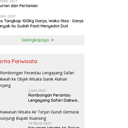
tober 2021
urian dan Pertanian
ober 2020
es Tangkap 100Kg Ganja, Wako Riza : Ganja
nyak Itu Sudah Pasti Menyedot Duit
Selengkapnya
erita Pariwisata
2 Juni 2026
Rombongan Perantau
Lengayang Safari Dakwah
ke Objek Wisata Sianik
Alahan Panjang
19 Maret 2026
Kawasan Wisata Air Terjun