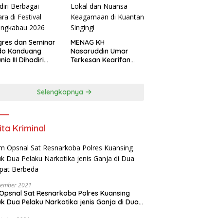
res dan Seminar
MENAG KH
do Kanduang
Nasaruddin Umar
ia III Dihadiri
Terkesan Kearifan
agai Negara di
Lokal dan Nuansa
ival Minangkabau
Keagamaan di
6
Kuantan Singingi
Selengkapnya
ita Kriminal
vember 2021
Opsnal Sat Resnarkoba Polres Kuansing
k Dua Pelaku Narkotika jenis Ganja di Dua
pat Berbeda