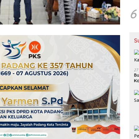
6
S
27
Bu
Ka