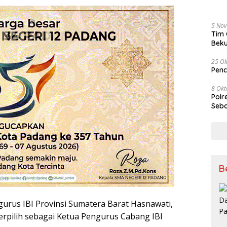
5 No
Tim 
Beku
Tem
25 Ok
Penc
8 Okt
Polr
Seba
B
gurus IBI Provinsi Sumatera Barat Hasnawati,
 terpilih sebagai Ketua Pengurus Cabang IBI