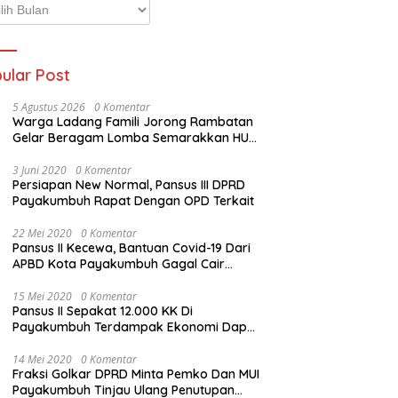
p
ta
ular Post
5 Agustus 2026
0 Komentar
Warga Ladang Famili Jorong Rambatan
Gelar Beragam Lomba Semarakkan HUT
ke-81 Kemerdekaan RI
3 Juni 2020
0 Komentar
Persiapan New Normal, Pansus III DPRD
Payakumbuh Rapat Dengan OPD Terkait
22 Mei 2020
0 Komentar
Pansus II Kecewa, Bantuan Covid-19 Dari
APBD Kota Payakumbuh Gagal Cair
Sebelum Lebaran
15 Mei 2020
0 Komentar
Pansus II Sepakat 12.000 KK Di
Payakumbuh Terdampak Ekonomi Dapat
Bantuan Dari APBD Pemko
14 Mei 2020
0 Komentar
Fraksi Golkar DPRD Minta Pemko Dan MUI
Payakumbuh Tinjau Ulang Penutupan