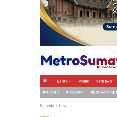
Berita
Politik
Peristiwa
#terbaru
#nasional
#pariwara/lip
Beranda
News
News