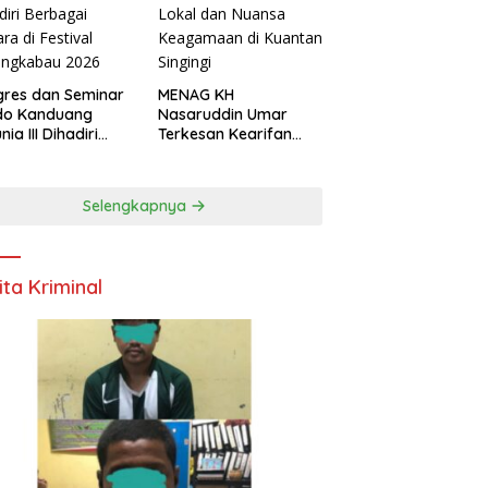
res dan Seminar
MENAG KH
do Kanduang
Nasaruddin Umar
ia III Dihadiri
Terkesan Kearifan
agai Negara di
Lokal dan Nuansa
ival Minangkabau
Keagamaan di
6
Kuantan Singingi
Selengkapnya
ita Kriminal