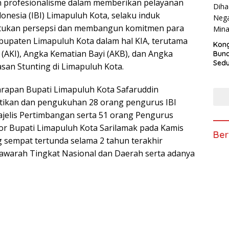
 profesionalisme dalam memberikan pelayanan
onesia (IBI) Limapuluh Kota, selaku induk
yatukan persepsi dan membangun komitmen para
upaten Limapuluh Kota dalam hal KIA, terutama
Kong
AKI), Angka Kematian Bayi (AKB), dan Angka
Bun
Sedun
asan Stunting di Limapuluh Kota.
Berb
Fest
apan Bupati Limapuluh Kota Safaruddin
202
ntikan dan pengukuhan 28 orang pengurus IBI
jelis Pertimbangan serta 51 orang Pengurus
tor Bupati Limapuluh Kota Sarilamak pada Kamis
Ber
g sempat tertunda selama 2 tahun terakhir
awarah Tingkat Nasional dan Daerah serta adanya