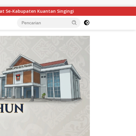
Maigus Nasir Ajak Siswa SMA 1 Pertiwi Padang Raih Beas