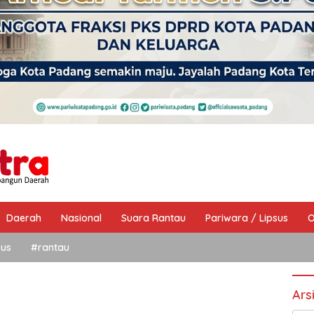
Daerah
Nasional
Suara Rantau
Pariwara / Lipsus
O
sus
#rantau
Ars