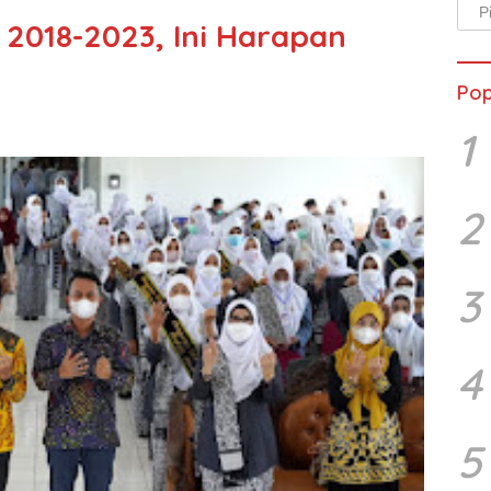
Arsi
a 2018-2023, Ini Harapan
Beri
Pop
1
2
3
4
5