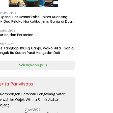
vember 2021
Opsnal Sat Resnarkoba Polres Kuansing
k Dua Pelaku Narkotika jenis Ganja di Dua
pat Berbeda
tober 2021
urian dan Pertanian
ober 2020
es Tangkap 100Kg Ganja, Wako Riza : Ganja
nyak Itu Sudah Pasti Menyedot Duit
Selengkapnya
erita Pariwisata
2 Juni 2026