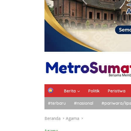
Berita
Politik
Peristiwa
#terbaru
#nasional
#pariwara/lip
Beranda
Agama
Agama