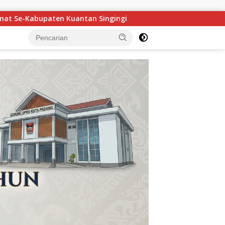
Maigus Nasir Ajak Siswa SMA 1 Pertiwi Padang Raih Beasiswa K