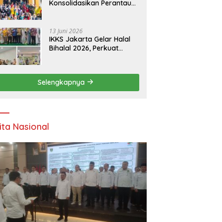
Konsolidasikan Perantau
Saruaso Kota Padang
13 Juni 2026
IKKS Jakarta Gelar Halal
Bihalal 2026, Perkuat
Silaturahmi dan Dorong
Semangat Kewirausahaan
Warga Kuansing
Selengkapnya
ita Nasional