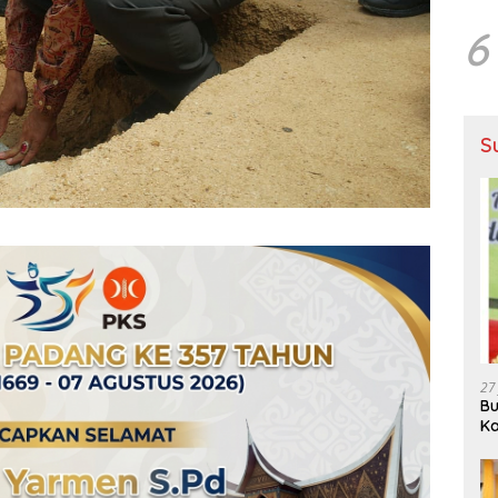
6
S
27
Bu
Ka