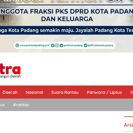
Daerah
Nasional
Suara Rantau
Pariwara / Lipsus
O
sus
#rantau
Ars