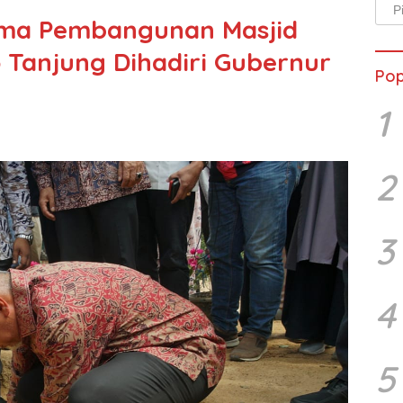
Arsi
ama Pembangunan Masjid
Beri
Tanjung Dihadiri Gubernur
Pop
1
2
3
4
5