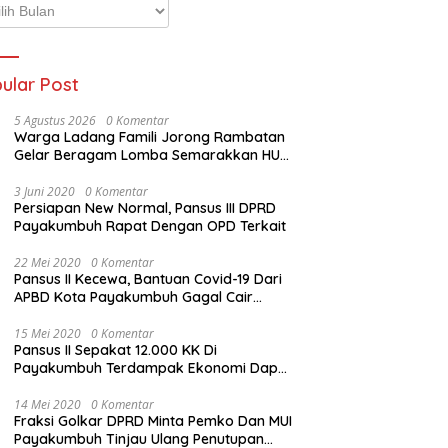
p
ta
ular Post
5 Agustus 2026
0 Komentar
Warga Ladang Famili Jorong Rambatan
Gelar Beragam Lomba Semarakkan HUT
ke-81 Kemerdekaan RI
3 Juni 2020
0 Komentar
Persiapan New Normal, Pansus III DPRD
Payakumbuh Rapat Dengan OPD Terkait
22 Mei 2020
0 Komentar
Pansus II Kecewa, Bantuan Covid-19 Dari
APBD Kota Payakumbuh Gagal Cair
Sebelum Lebaran
15 Mei 2020
0 Komentar
Pansus II Sepakat 12.000 KK Di
Payakumbuh Terdampak Ekonomi Dapat
Bantuan Dari APBD Pemko
14 Mei 2020
0 Komentar
Fraksi Golkar DPRD Minta Pemko Dan MUI
Payakumbuh Tinjau Ulang Penutupan