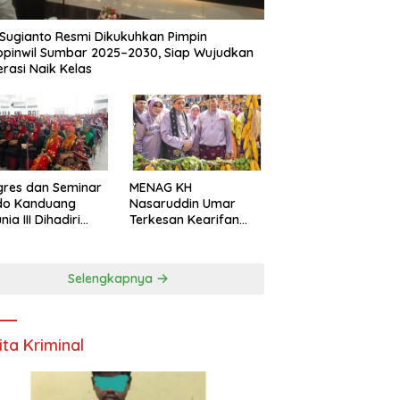
Sugianto Resmi Dikukuhkan Pimpin
pinwil Sumbar 2025–2030, Siap Wujudkan
rasi Naik Kelas
res dan Seminar
MENAG KH
do Kanduang
Nasaruddin Umar
ia III Dihadiri
Terkesan Kearifan
agai Negara di
Lokal dan Nuansa
ival Minangkabau
Keagamaan di
6
Kuantan Singingi
Selengkapnya
ita Kriminal