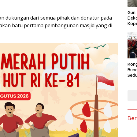
Gun 
dan dukungan dari semua pihak dan donatur pada
Deko
Kope
letakan batu pertama pembangunan masjid yang di
Kong
Bun
Sedun
Berb
Fest
202
Ber