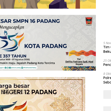
5 No
Tim 
Beku
Tem
25 Ok
Penc
8 Okt
Polr
Seba