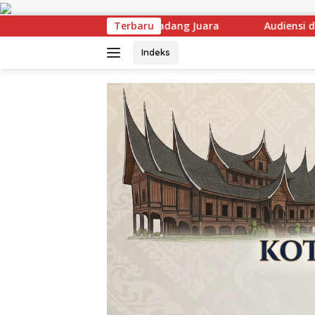
Langsung
ke
a
Audiensi dengan Mensos Berbuah Kabar Baik, Saifull
Terbaru
konten
Indeks