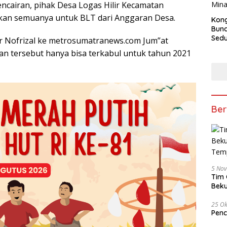
ncairan, pihak Desa Logas Hilir Kecamatan
kan semuanya untuk BLT dari Anggaran Desa.
Kong
Bun
Sedun
ir Nofrizal ke metrosumatranews.com Jum”at
Berb
an tersebut hanya bisa terkabul untuk tahun 2021
Fest
202
Ber
5 No
Tim 
Beku
Tem
25 Ok
Penc