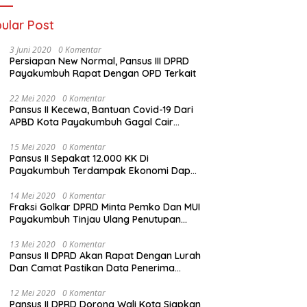
ular Post
3 Juni 2020
0 Komentar
Persiapan New Normal, Pansus III DPRD
Payakumbuh Rapat Dengan OPD Terkait
22 Mei 2020
0 Komentar
Pansus II Kecewa, Bantuan Covid-19 Dari
APBD Kota Payakumbuh Gagal Cair
Sebelum Lebaran
15 Mei 2020
0 Komentar
Pansus II Sepakat 12.000 KK Di
Payakumbuh Terdampak Ekonomi Dapat
Bantuan Dari APBD Pemko
14 Mei 2020
0 Komentar
Fraksi Golkar DPRD Minta Pemko Dan MUI
Payakumbuh Tinjau Ulang Penutupan
Rumah Ibadah
13 Mei 2020
0 Komentar
Pansus II DPRD Akan Rapat Dengan Lurah
Dan Camat Pastikan Data Penerima
Bansos
12 Mei 2020
0 Komentar
Pansus II DPRD Dorong Wali Kota Siapkan