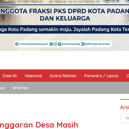
Daerah
Nasional
Suara Rantau
Pariwara / Lipsus
O
sus
#rantau
Ars
Arsi
Anggaran Desa Masih
Beri