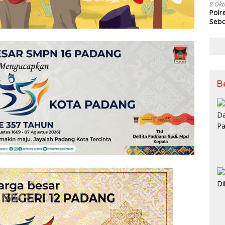
8 Okt
Polr
Seba
B