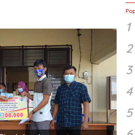
Pop
1
2
3
4
5
6