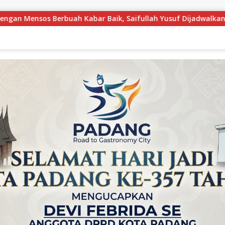
ah Yusuf Dijadwalkan Buka Pacu Jalur 2026 dan Resmikan Sekola