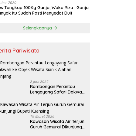
ober 2020
es Tangkap 100Kg Ganja, Wako Riza : Ganja
nyak Itu Sudah Pasti Menyedot Duit
Selengkapnya
erita Pariwisata
2 Juni 2026
Rombongan Perantau
Lengayang Safari Dakwah
ke Objek Wisata Sianik
Alahan Panjang
19 Maret 2026
Kawasan Wisata Air Terjun
Guruh Gemurai Dikunjungi
Bupati Kuansing