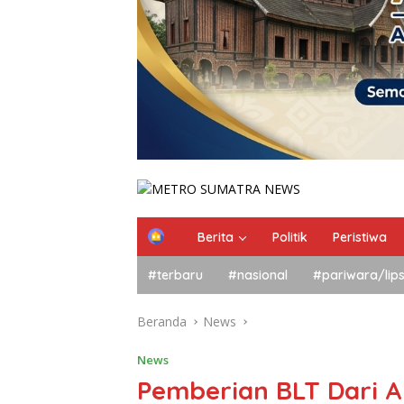
Berita
Politik
Peristiwa
#terbaru
#nasional
#pariwara/lip
Beranda
News
News
Pemberian BLT Dari 