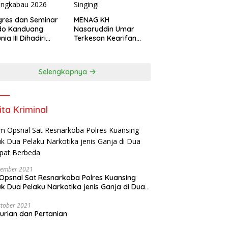
res dan Seminar
MENAG KH
do Kanduang
Nasaruddin Umar
ia III Dihadiri
Terkesan Kearifan
agai Negara di
Lokal dan Nuansa
ival Minangkabau
Keagamaan di
6
Kuantan Singingi
Selengkapnya
ita Kriminal
vember 2021
Opsnal Sat Resnarkoba Polres Kuansing
k Dua Pelaku Narkotika jenis Ganja di Dua
pat Berbeda
tober 2021
urian dan Pertanian