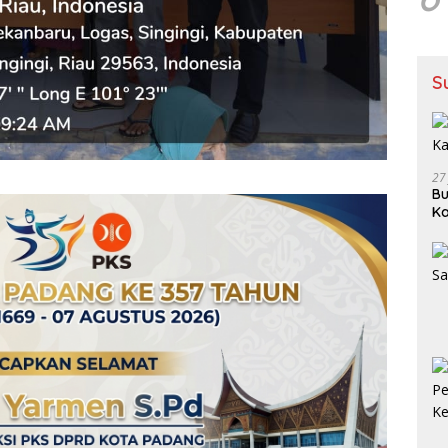
S
27
Bu
Ka