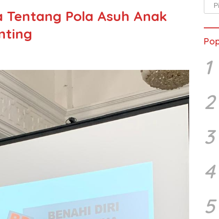
Arsi
 Tentang Pola Asuh Anak
Beri
nting
Pop
1
2
3
4
5