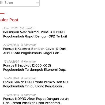
p
ta
ular Post
3 Juni 2020
0 Komentar
Persiapan New Normal, Pansus III DPRD
Payakumbuh Rapat Dengan OPD Terkait
22 Mei 2020
0 Komentar
Pansus II Kecewa, Bantuan Covid-19 Dari
APBD Kota Payakumbuh Gagal Cair
Sebelum Lebaran
15 Mei 2020
0 Komentar
Pansus II Sepakat 12.000 KK Di
Payakumbuh Terdampak Ekonomi Dapat
Bantuan Dari APBD Pemko
14 Mei 2020
0 Komentar
Fraksi Golkar DPRD Minta Pemko Dan MUI
Payakumbuh Tinjau Ulang Penutupan
Rumah Ibadah
13 Mei 2020
0 Komentar
Pansus II DPRD Akan Rapat Dengan Lurah
Dan Camat Pastikan Data Penerima