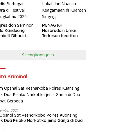
res dan Seminar
MENAG KH
do Kanduang
Nasaruddin Umar
ia III Dihadiri
Terkesan Kearifan
agai Negara di
Lokal dan Nuansa
ival Minangkabau
Keagamaan di
6
Kuantan Singingi
Selengkapnya
ita Kriminal
vember 2021
Opsnal Sat Resnarkoba Polres Kuansing
k Dua Pelaku Narkotika jenis Ganja di Dua
pat Berbeda