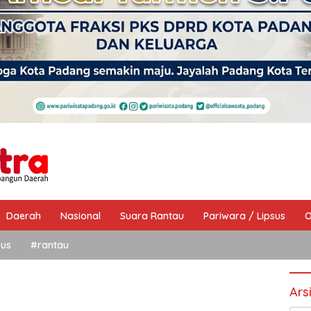
Daerah
Nasional
Suara Rantau
Pariwara / Lipsus
O
sus
#rantau
Ars