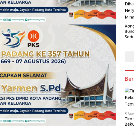
Kong
Bun
Sedun
Berb
Fest
202
Ber
5 No
Tim 
Beku
Tem