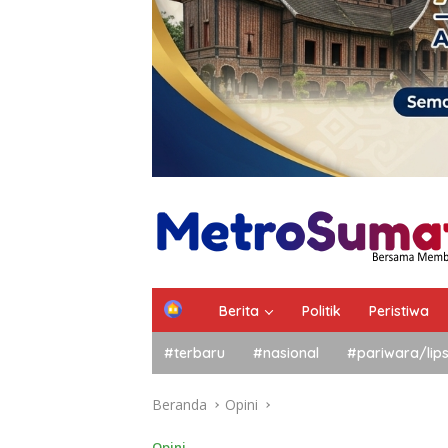
Berita
Politik
Peristiwa
#terbaru
#nasional
#pariwara/lip
Beranda
Opini
Opini