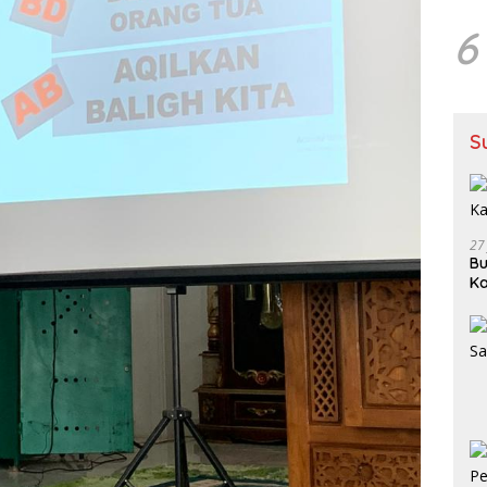
6
S
27
Bu
Ka