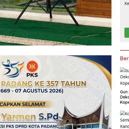
Ber
Gun 
Deko
Kope