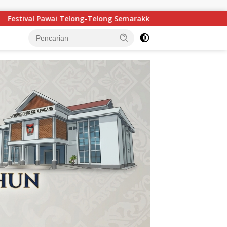
 HJK Kota Padang ke-357, Ribuan Warga Tumpah Ruah Saksika