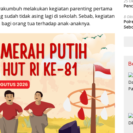
25 Ok
Penc
ayakumbuh melakukan kegiatan parenting pertama
 sudah tidak asing lagi di sekolah. Sebab, kegiatan
8 Okt
Polr
n bagi orang tua terhadap anak-anaknya.
Seba
B