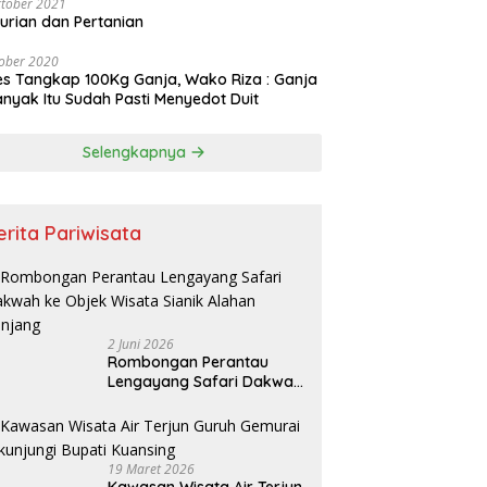
tober 2021
urian dan Pertanian
ober 2020
es Tangkap 100Kg Ganja, Wako Riza : Ganja
nyak Itu Sudah Pasti Menyedot Duit
Selengkapnya
erita Pariwisata
2 Juni 2026
Rombongan Perantau
Lengayang Safari Dakwah
ke Objek Wisata Sianik
Alahan Panjang
19 Maret 2026
Kawasan Wisata Air Terjun