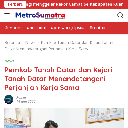
L
 Singingi menggelar Rakor Camat Se-Kabupaten Kuantan Sing
Terbaru
a
n
g
s
#terbaru
#nasional
#pariwara/lipsus
#rantau
u
n
Beranda
News
Pemkab Tanah Datar dan Kejari Tanah
g
Datar Menandatangani Perjanjian Kerja Sama
k
e
News
k
Pemkab Tanah Datar dan Kejari
o
Tanah Datar Menandatangani
n
t
Perjanjian Kerja Sama
e
n
Admin
14 Juni 2022