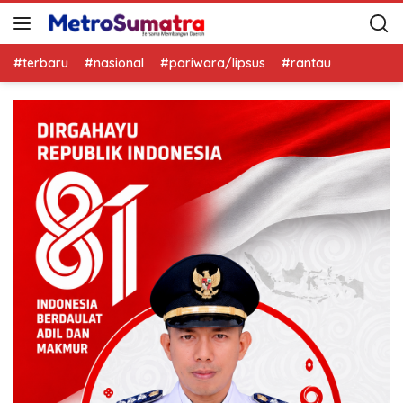
#terbaru
#nasional
#pariwara/lipsus
#rantau