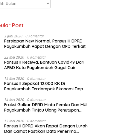
p
ta
ular Post
3 Juni 2020
0 Komentar
Persiapan New Normal, Pansus III DPRD
Payakumbuh Rapat Dengan OPD Terkait
22 Mei 2020
0 Komentar
Pansus II Kecewa, Bantuan Covid-19 Dari
APBD Kota Payakumbuh Gagal Cair
Sebelum Lebaran
15 Mei 2020
0 Komentar
Pansus II Sepakat 12.000 KK Di
Payakumbuh Terdampak Ekonomi Dapat
Bantuan Dari APBD Pemko
14 Mei 2020
0 Komentar
Fraksi Golkar DPRD Minta Pemko Dan MUI
Payakumbuh Tinjau Ulang Penutupan
Rumah Ibadah
13 Mei 2020
0 Komentar
Pansus II DPRD Akan Rapat Dengan Lurah
Dan Camat Pastikan Data Penerima