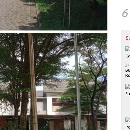
6
S
27
Bu
Ka