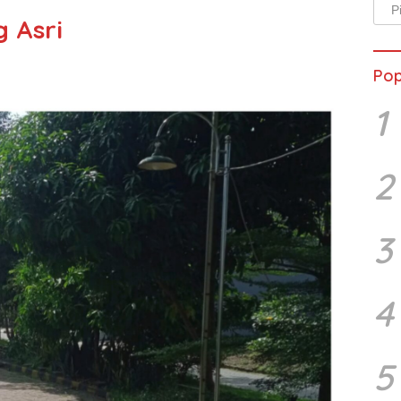
Arsi
 Asri
Beri
Pop
1
2
3
4
5