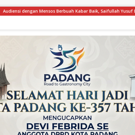
aifullah Yusuf Dijadwalkan Buka Pacu Jalur 2026 dan Resmikan