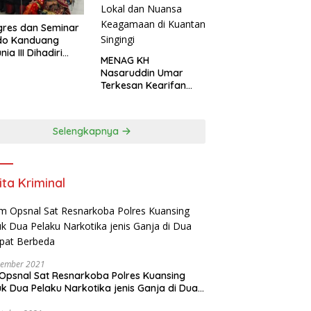
res dan Seminar
do Kanduang
ia III Dihadiri
MENAG KH
agai Negara di
Nasaruddin Umar
ival Minangkabau
Terkesan Kearifan
6
Lokal dan Nuansa
Keagamaan di
Kuantan Singingi
Selengkapnya
ita Kriminal
vember 2021
Opsnal Sat Resnarkoba Polres Kuansing
k Dua Pelaku Narkotika jenis Ganja di Dua
pat Berbeda