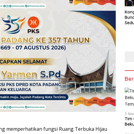
Kong
Bun
Sedun
Berb
Fest
202
Ber
5 No
Tim 
Beku
g memperhatikan fungsi Ruang Terbuka Hijau
Tem