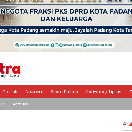
Daerah
Nasional
Suara Rantau
Pariwara / Lipsus
O
sus
#rantau
Ars