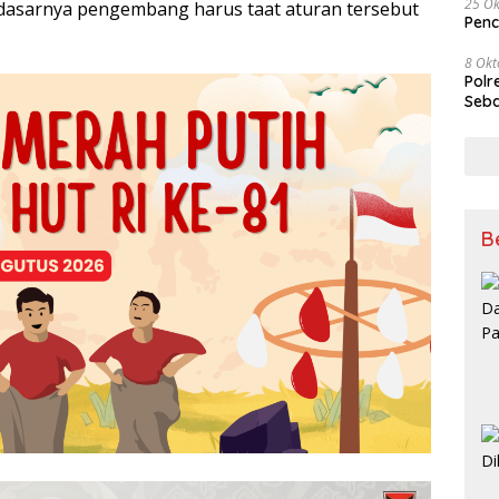
25 Ok
 dasarnya pengembang harus taat aturan tersebut
Penc
8 Okt
Polr
Seba
B