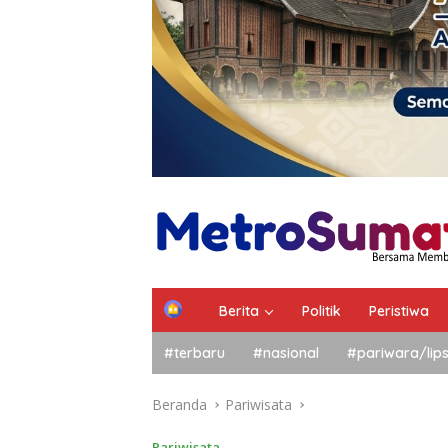
Berita
Politik
Peristiwa
#terbaru
#nasional
#pariwara/lip
Beranda
Pariwisata
Pariwisata