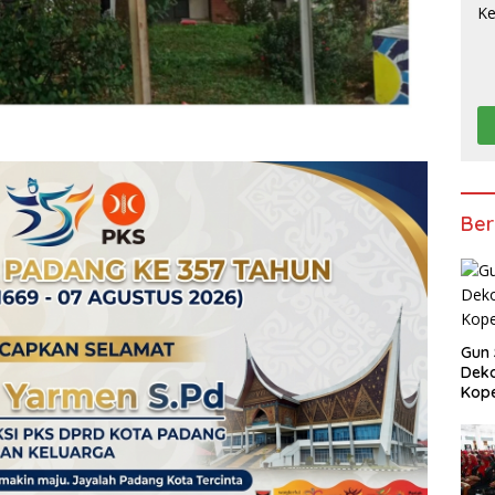
Ber
Gun 
Deko
Kope