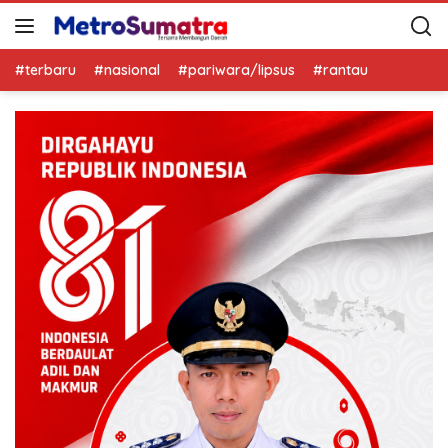
#terbaru
#nasional
#pariwara/lipsus
#rantau