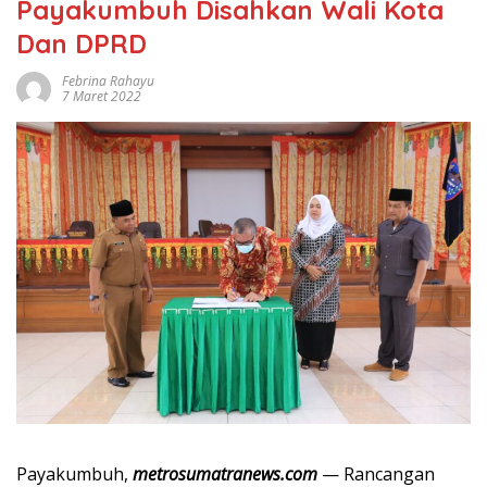
Payakumbuh Disahkan Wali Kota
Dan DPRD
Febrina Rahayu
7 Maret 2022
Payakumbuh,
metrosumatranews.com
— Rancangan