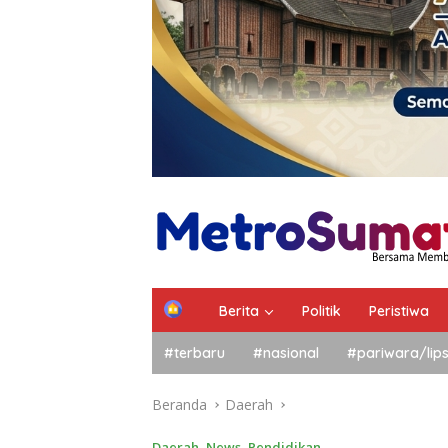
Berita
Politik
Peristiwa
#terbaru
#nasional
#pariwara/lip
Beranda
Daerah
Daerah
,
News
,
Pendidikan