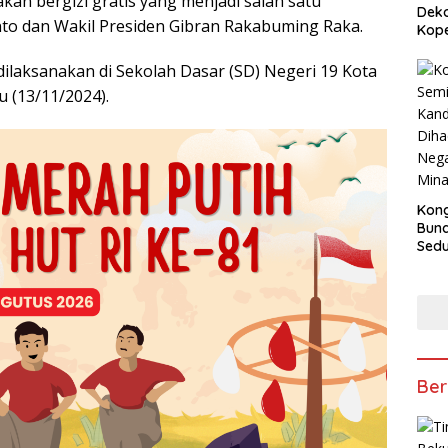
kan bergizi gratis yang menjadi salah satu
Deko
to dan Wakil Presiden Gibran Rakabuming Raka.
Kope
 dilaksanakan di Sekolah Dasar (SD) Negeri 19 Kota
 (13/11/2024).
Kong
Bun
Sedun
Berb
Fest
202
Ber