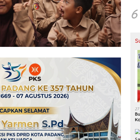
6
S
27
Bu
Ka