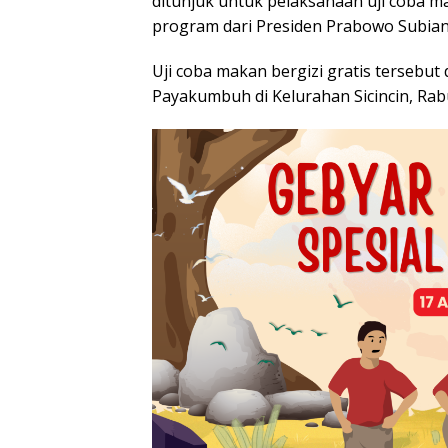
ditunjuk untuk pelaksanaan uji coba ma
program dari Presiden Prabowo Subian
Uji coba makan bergizi gratis tersebut
Payakumbuh di Kelurahan Sicincin, Rabu