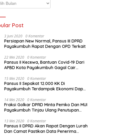
p
ta
ular Post
3 Juni 2020
0 Komentar
Persiapan New Normal, Pansus III DPRD
Payakumbuh Rapat Dengan OPD Terkait
22 Mei 2020
0 Komentar
Pansus II Kecewa, Bantuan Covid-19 Dari
APBD Kota Payakumbuh Gagal Cair
Sebelum Lebaran
15 Mei 2020
0 Komentar
Pansus II Sepakat 12.000 KK Di
Payakumbuh Terdampak Ekonomi Dapat
Bantuan Dari APBD Pemko
14 Mei 2020
0 Komentar
Fraksi Golkar DPRD Minta Pemko Dan MUI
Payakumbuh Tinjau Ulang Penutupan
Rumah Ibadah
13 Mei 2020
0 Komentar
Pansus II DPRD Akan Rapat Dengan Lurah
Dan Camat Pastikan Data Penerima