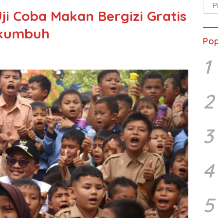
Arsi
ji Coba Makan Bergizi Gratis
Beri
akumbuh
Pop
1
2
3
4
5