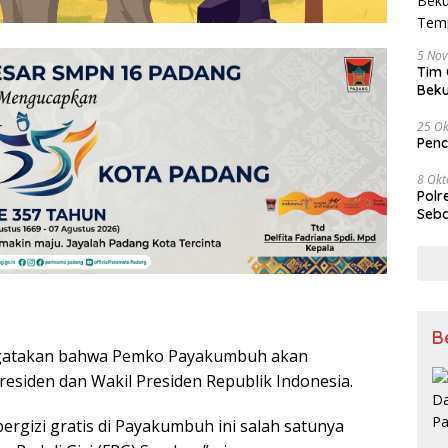
5 No
Tim 
Beku
Tem
25 Ok
Penc
8 Okt
Polr
Seba
B
gatakan bahwa Pemko Payakumbuh akan
esiden dan Wakil Presiden Republik Indonesia.
 bergizi gratis di Payakumbuh ini salah satunya