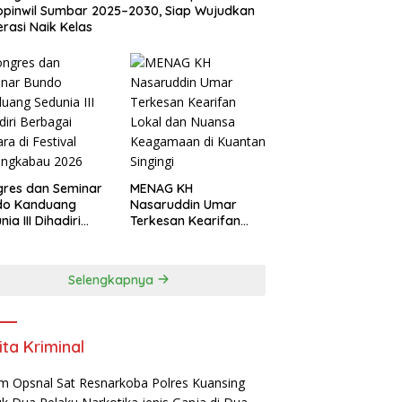
pinwil Sumbar 2025–2030, Siap Wujudkan
rasi Naik Kelas
res dan Seminar
MENAG KH
do Kanduang
Nasaruddin Umar
ia III Dihadiri
Terkesan Kearifan
agai Negara di
Lokal dan Nuansa
ival Minangkabau
Keagamaan di
6
Kuantan Singingi
Selengkapnya
ita Kriminal