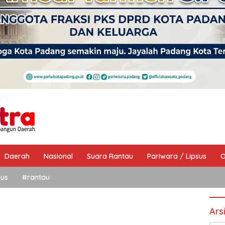
Daerah
Nasional
Suara Rantau
Pariwara / Lipsus
O
sus
#rantau
Ars