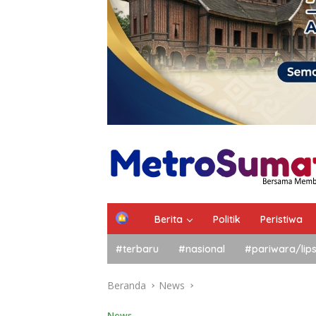
Berita
Politik
Peristiwa
#terbaru
#nasional
#pariwara/lip
Beranda
News
News