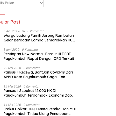
p
ta
ular Post
5 Agustus 2026
0 Komentar
Warga Ladang Famili Jorong Rambatan
Gelar Beragam Lomba Semarakkan HUT
ke-81 Kemerdekaan RI
3 Juni 2020
0 Komentar
Persiapan New Normal, Pansus III DPRD
Payakumbuh Rapat Dengan OPD Terkait
22 Mei 2020
0 Komentar
Pansus II Kecewa, Bantuan Covid-19 Dari
APBD Kota Payakumbuh Gagal Cair
Sebelum Lebaran
15 Mei 2020
0 Komentar
Pansus II Sepakat 12.000 KK Di
Payakumbuh Terdampak Ekonomi Dapat
Bantuan Dari APBD Pemko
14 Mei 2020
0 Komentar
Fraksi Golkar DPRD Minta Pemko Dan MUI
Payakumbuh Tinjau Ulang Penutupan