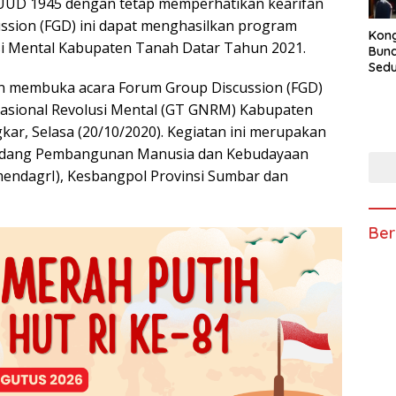
 UUD 1945 dengan tetap memperhatikan kearifan
ussion (FGD) ini dapat menghasilkan program
Kong
si Mental Kabupaten Tanah Datar Tahun 2021.
Bun
Sedun
Berb
n membuka acara Forum Group Discussion (FGD)
Fest
sional Revolusi Mental (GT GNRM) Kabupaten
202
kar, Selasa (20/10/2020). Kegiatan ini merupakan
Bidang Pembangunan Manusia dan Kebudayaan
endagrI), Kesbangpol Provinsi Sumbar dan
Ber