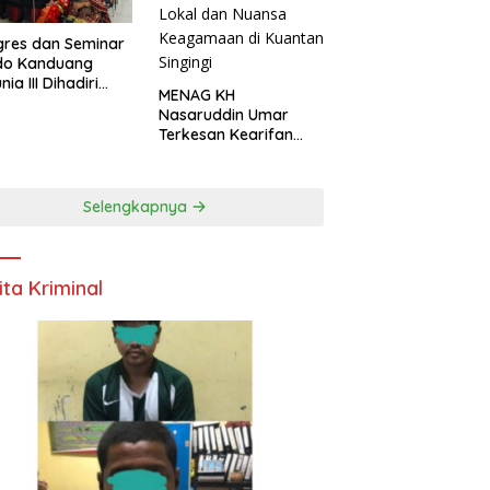
res dan Seminar
do Kanduang
ia III Dihadiri
MENAG KH
agai Negara di
Nasaruddin Umar
ival Minangkabau
Terkesan Kearifan
6
Lokal dan Nuansa
Keagamaan di
Kuantan Singingi
Selengkapnya
ita Kriminal