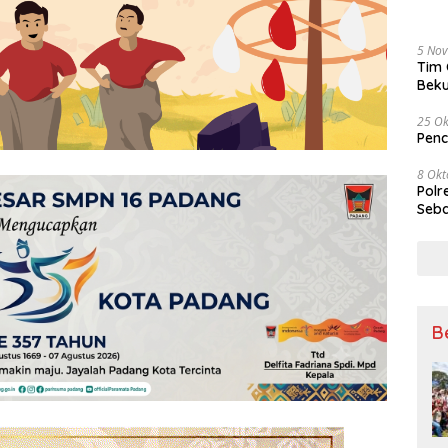
5 No
Tim 
Beku
Tem
25 Ok
Penc
8 Okt
Polr
Seba
B