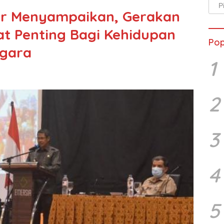
Arsi
tar Menyampaikan, Gerakan
Beri
at Penting Bagi Kehidupan
Pop
egara
1
2
3
4
5