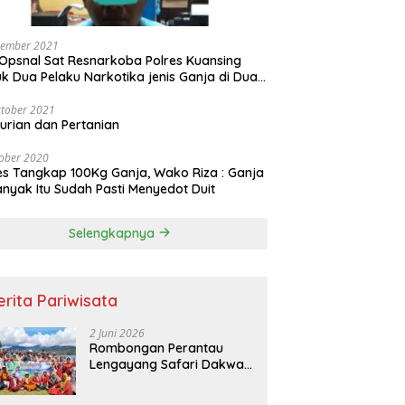
vember 2021
Opsnal Sat Resnarkoba Polres Kuansing
k Dua Pelaku Narkotika jenis Ganja di Dua
pat Berbeda
tober 2021
urian dan Pertanian
ober 2020
es Tangkap 100Kg Ganja, Wako Riza : Ganja
nyak Itu Sudah Pasti Menyedot Duit
Selengkapnya
erita Pariwisata
2 Juni 2026
Rombongan Perantau
Lengayang Safari Dakwah
ke Objek Wisata Sianik
Alahan Panjang