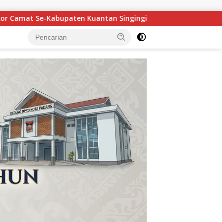
Maigus Nasir Ajak Siswa SMA 1 Pertiwi Padang Raih Beas