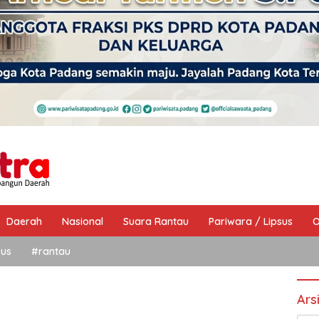
Daerah
Nasional
Suara Rantau
Pariwara / Lipsus
O
sus
#rantau
Ars