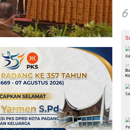
6
S
27
Bu
Ka