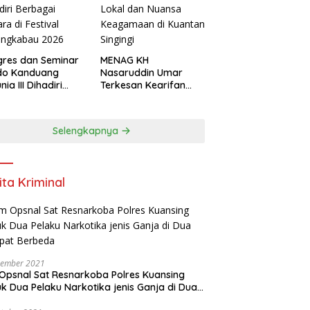
res dan Seminar
MENAG KH
do Kanduang
Nasaruddin Umar
ia III Dihadiri
Terkesan Kearifan
agai Negara di
Lokal dan Nuansa
ival Minangkabau
Keagamaan di
6
Kuantan Singingi
Selengkapnya
ita Kriminal
vember 2021
Opsnal Sat Resnarkoba Polres Kuansing
k Dua Pelaku Narkotika jenis Ganja di Dua
pat Berbeda