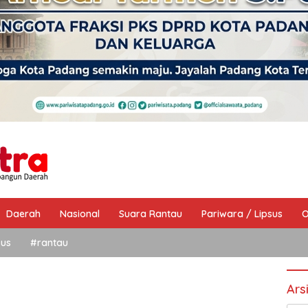
Daerah
Nasional
Suara Rantau
Pariwara / Lipsus
O
sus
#rantau
Ars