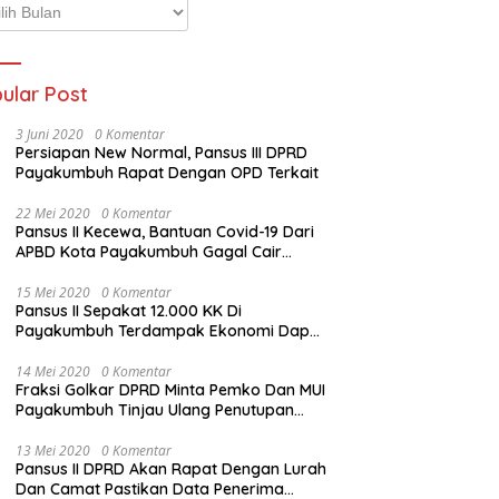
p
ta
ular Post
3 Juni 2020
0 Komentar
Persiapan New Normal, Pansus III DPRD
Payakumbuh Rapat Dengan OPD Terkait
22 Mei 2020
0 Komentar
Pansus II Kecewa, Bantuan Covid-19 Dari
APBD Kota Payakumbuh Gagal Cair
Sebelum Lebaran
15 Mei 2020
0 Komentar
Pansus II Sepakat 12.000 KK Di
Payakumbuh Terdampak Ekonomi Dapat
Bantuan Dari APBD Pemko
14 Mei 2020
0 Komentar
Fraksi Golkar DPRD Minta Pemko Dan MUI
Payakumbuh Tinjau Ulang Penutupan
Rumah Ibadah
13 Mei 2020
0 Komentar
Pansus II DPRD Akan Rapat Dengan Lurah
Dan Camat Pastikan Data Penerima