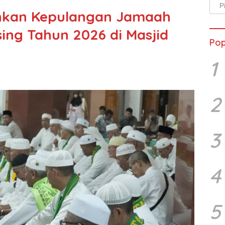
Arsi
nkan Kepulangan Jamaah
Beri
ing Tahun 2026 di Masjid
Pop
1
2
3
4
5