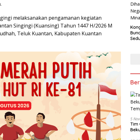
.
Singingi melaksanakan pengamanan kegiatan
ntan Singingi (Kuansing) Tahun 1447 H/2026 M
Kong
Bun
audhah, Teluk Kuantan, Kabupaten Kuantan
Sedun
Berb
Fest
202
Ber
5 No
Tim 
Beku
Tem