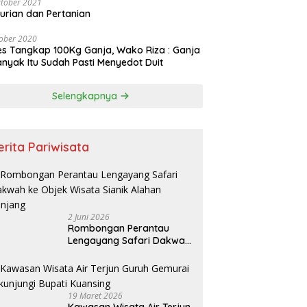
tober 2021
urian dan Pertanian
ober 2020
es Tangkap 100Kg Ganja, Wako Riza : Ganja
nyak Itu Sudah Pasti Menyedot Duit
Selengkapnya
erita Pariwisata
2 Juni 2026
Rombongan Perantau
Lengayang Safari Dakwah
ke Objek Wisata Sianik
Alahan Panjang
19 Maret 2026
Kawasan Wisata Air Terjun