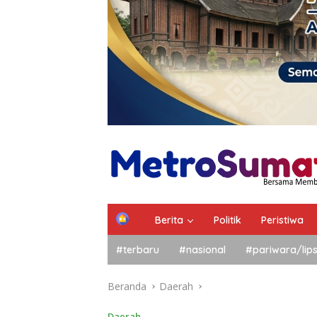
Berita
Politik
Peristiwa
#terbaru
#nasional
#pariwara/lip
Beranda
Daerah
Daerah