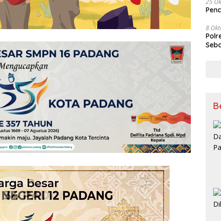
25 Ok
Penc
8 Okt
Polr
Seba
B