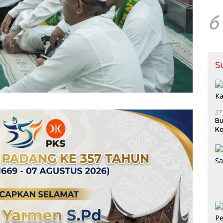
6
S
27
Bu
Ka