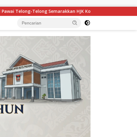
 Padang ke-357, Ribuan Warga Tumpah Ruah Saksikan Kemeriah