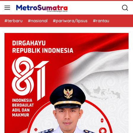
#terbaru
#nasional
#pariwara/lipsus
#rantau