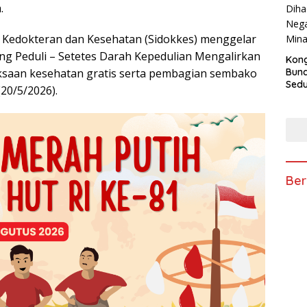
.
si Kedokteran dan Kesehatan (Sidokkes) menggelar
ing Peduli – Setetes Darah Kepedulian Mengalirkan
Kong
Bun
ksaan kesehatan gratis serta pembagian sembako
Sedun
20/5/2026).
Berb
Fest
202
Ber