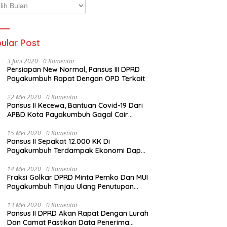
p
ta
ular Post
3 Juni 2020
0 Komentar
Persiapan New Normal, Pansus III DPRD
Payakumbuh Rapat Dengan OPD Terkait
22 Mei 2020
0 Komentar
Pansus II Kecewa, Bantuan Covid-19 Dari
APBD Kota Payakumbuh Gagal Cair
Sebelum Lebaran
15 Mei 2020
0 Komentar
Pansus II Sepakat 12.000 KK Di
Payakumbuh Terdampak Ekonomi Dapat
Bantuan Dari APBD Pemko
14 Mei 2020
0 Komentar
Fraksi Golkar DPRD Minta Pemko Dan MUI
Payakumbuh Tinjau Ulang Penutupan
Rumah Ibadah
13 Mei 2020
0 Komentar
Pansus II DPRD Akan Rapat Dengan Lurah
Dan Camat Pastikan Data Penerima