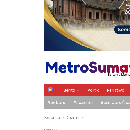
Berita
Politik
Peristiwa
#terbaru
#nasional
#pariwara/lip
Beranda
Daerah
Daerah