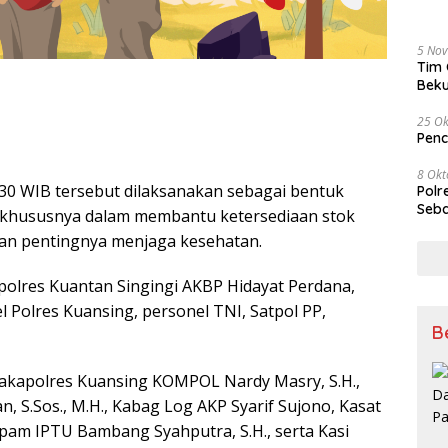
5 No
Tim 
Beku
Tem
25 Ok
Penc
8 Okt
8.30 WIB tersebut dilaksanakan sebagai bentuk
Polr
Seba
, khususnya dalam membantu ketersediaan stok
an pentingnya menjaga kesehatan.
apolres Kuantan Singingi AKBP Hidayat Perdana,
onel Polres Kuansing, personel TNI, Satpol PP,
B
Wakapolres Kuansing KOMPOL Nardy Masry, S.H.,
S.Sos., M.H., Kabag Log AKP Syarif Sujono, Kasat
ropam IPTU Bambang Syahputra, S.H., serta Kasi