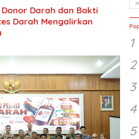
Arsi
r Donor Darah dan Bakti
Beri
etes Darah Mengalirkan
Pop
a
1
2
3
4
5