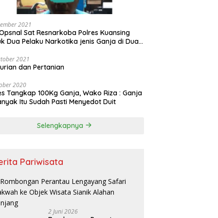
vember 2021
Opsnal Sat Resnarkoba Polres Kuansing
k Dua Pelaku Narkotika jenis Ganja di Dua
pat Berbeda
tober 2021
urian dan Pertanian
ober 2020
es Tangkap 100Kg Ganja, Wako Riza : Ganja
nyak Itu Sudah Pasti Menyedot Duit
Selengkapnya
erita Pariwisata
2 Juni 2026