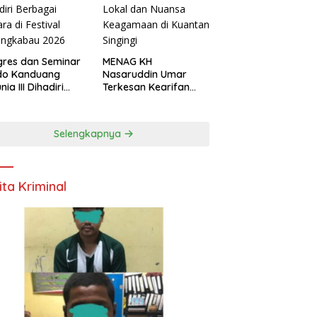
res dan Seminar
MENAG KH
do Kanduang
Nasaruddin Umar
ia III Dihadiri
Terkesan Kearifan
agai Negara di
Lokal dan Nuansa
ival Minangkabau
Keagamaan di
6
Kuantan Singingi
Selengkapnya
ita Kriminal