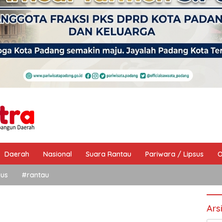
Daerah
Nasional
Suara Rantau
Pariwara / Lipsus
O
sus
#rantau
Ars