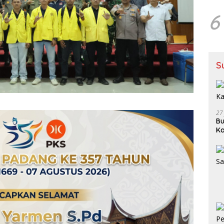
6
S
27
Bu
Ka