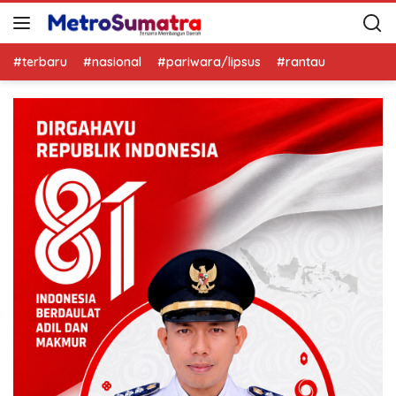
#terbaru
#nasional
#pariwara/lipsus
#rantau