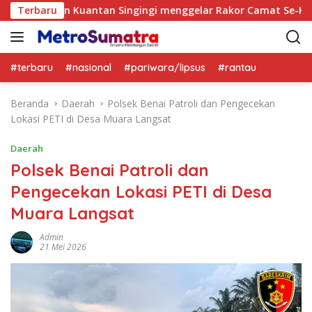
L
upaten Kuantan Singingi menggelar Rakor Camat Se-Kabupate
Terbaru
a
n
g
s
#terbaru
#nasional
#pariwara/lipsus
#rantau
u
n
Beranda
Daerah
Polsek Benai Patroli dan Pengecekan
g
Lokasi PETI di Desa Muara Langsat
k
e
Daerah
k
Polsek Benai Patroli dan
o
Pengecekan Lokasi PETI di Desa
n
t
Muara Langsat
e
n
Admin
21 Mei 2026