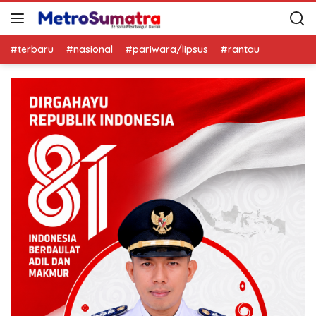
#terbaru
#nasional
#pariwara/lipsus
#rantau