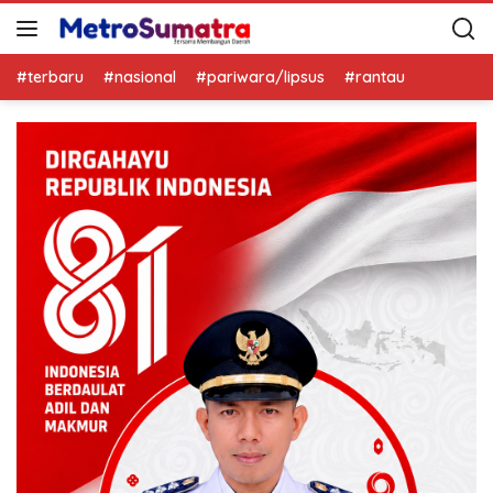
#terbaru
#nasional
#pariwara/lipsus
#rantau