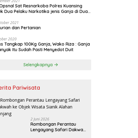
vember 2021
Opsnal Sat Resnarkoba Polres Kuansing
k Dua Pelaku Narkotika jenis Ganja di Dua
pat Berbeda
tober 2021
urian dan Pertanian
ober 2020
es Tangkap 100Kg Ganja, Wako Riza : Ganja
nyak Itu Sudah Pasti Menyedot Duit
Selengkapnya
erita Pariwisata
2 Juni 2026
Rombongan Perantau
Lengayang Safari Dakwah
ke Objek Wisata Sianik