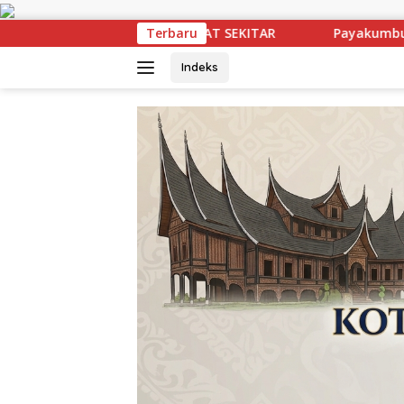
Langsung
ke
Payakumbuh Selatan Perkuat Gerakan Cegah Stunting m
Terbaru
konten
Indeks