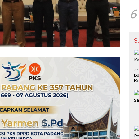
6
S
27
Bu
Ka