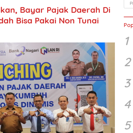
Arsi
rkan, Bayar Pajak Daerah Di
Beri
ah Bisa Pakai Non Tunai
Pop
1
2
3
4
5