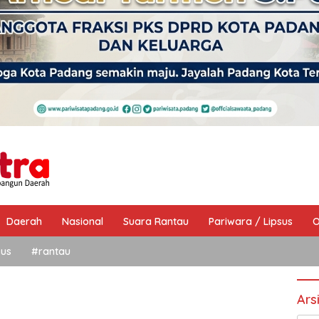
Daerah
Nasional
Suara Rantau
Pariwara / Lipsus
O
sus
#rantau
Ars