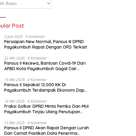
p
ta
ular Post
3 Juni 2020
0 Komentar
Persiapan New Normal, Pansus III DPRD
Payakumbuh Rapat Dengan OPD Terkait
22 Mei 2020
0 Komentar
Pansus II Kecewa, Bantuan Covid-19 Dari
APBD Kota Payakumbuh Gagal Cair
Sebelum Lebaran
15 Mei 2020
0 Komentar
Pansus II Sepakat 12.000 KK Di
Payakumbuh Terdampak Ekonomi Dapat
Bantuan Dari APBD Pemko
14 Mei 2020
0 Komentar
Fraksi Golkar DPRD Minta Pemko Dan MUI
Payakumbuh Tinjau Ulang Penutupan
Rumah Ibadah
13 Mei 2020
0 Komentar
Pansus II DPRD Akan Rapat Dengan Lurah
Dan Camat Pastikan Data Penerima