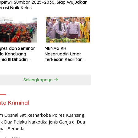
pinwil Sumbar 2025–2030, Siap Wujudkan
rasi Naik Kelas
res dan Seminar
MENAG KH
do Kanduang
Nasaruddin Umar
ia III Dihadiri
Terkesan Kearifan
agai Negara di
Lokal dan Nuansa
ival Minangkabau
Keagamaan di
6
Kuantan Singingi
Selengkapnya
ita Kriminal