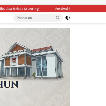
Pawai Telong-Telong Semarakkan HJK Kota Padang ke-357, Rib