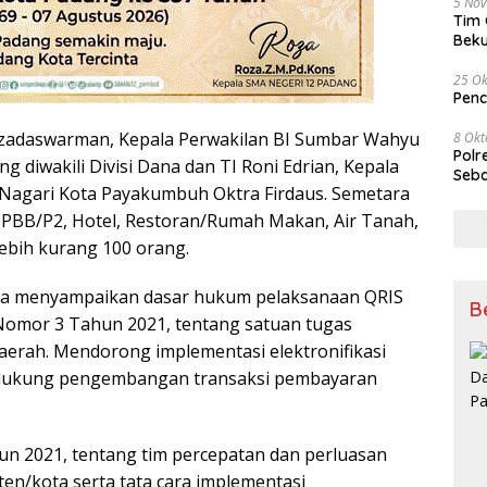
5 No
Tim 
Beku
Tem
25 Ok
Penc
I Elzadaswarman, Kepala Perwakilan BI Sumbar Wahyu
8 Okt
Polr
 diwakili Divisi Dana dan TI Roni Edrian, Kepala
Seba
Nagari Kota Payakumbuh Oktra Firdaus. Semetara
ak PBB/P2, Hotel, Restoran/Rumah Makan, Air Tanah,
lebih kurang 100 orang.
ya menyampaikan dasar hukum pelaksanaan QRIS
B
 Nomor 3 Tahun 2021, tentang satuan tugas
daerah. Mendorong implementasi elektronifikasi
ndukung pengembangan transaksi pembayaran
n 2021, tentang tim percepatan dan perluasan
aten/kota serta tata cara implementasi