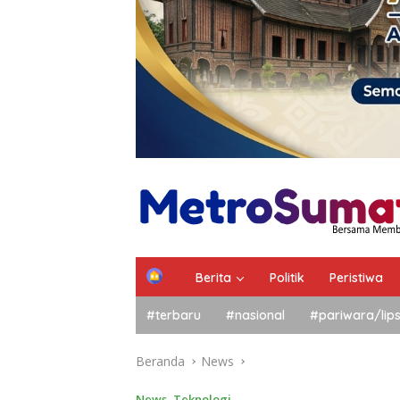
Berita
Politik
Peristiwa
#terbaru
#nasional
#pariwara/lip
Beranda
News
News
,
Teknologi