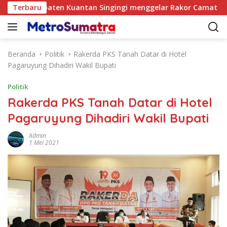
L
 Kabupaten Kuantan Singingi menggelar Rakor Camat Se-Kabu
Terbaru
a
n
g
s
Beranda
Politik
Rakerda PKS Tanah Datar di Hotel
u
Pagaruyung Dihadiri Wakil Bupati
n
g
Politik
k
Rakerda PKS Tanah Datar di Hotel
e
Pagaruyung Dihadiri Wakil Bupati
k
o
Admin
n
1 Mei 2021
t
e
n