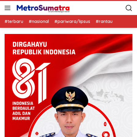
#terbaru
#nasional
#pariwara/lipsus
#rantau