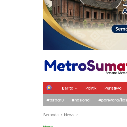
Berita
Politik
Peristiwa
#terbaru
#nasional
#pariwara/lip
Beranda
News
News