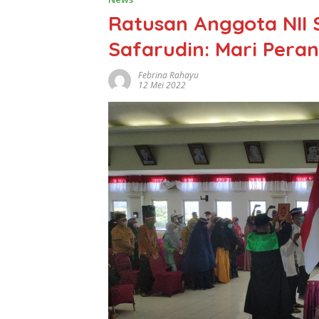
Ratusan Anggota NII 
Safarudin: Mari Pera
Febrina Rahayu
12 Mei 2022