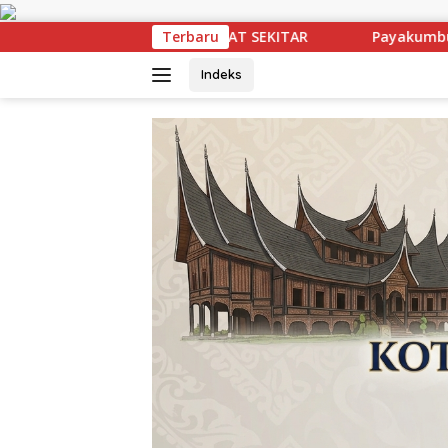
Langsung
ke
Payakumbuh Selatan Perkuat Gerakan Cegah Stunting mela
Terbaru
konten
Indeks