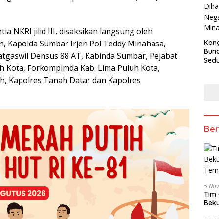
a NKRI jilid III, disaksikan langsung oleh
Kong
, Kapolda Sumbar Irjen Pol Teddy Minahasa,
Bun
atgaswil Densus 88 AT, Kabinda Sumbar, Pejabat
Sedun
h Kota, Forkompimda Kab. Lima Puluh Kota,
Berb
Fest
h, Kapolres Tanah Datar dan Kapolres
202
Ber
5 No
Tim 
Beku
Tem