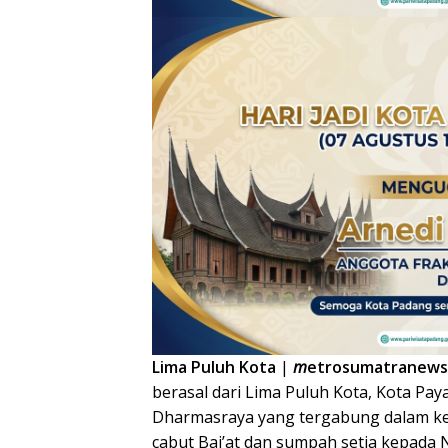
Lima Puluh Kota
|
m
etrosumatranews
berasal dari Lima Puluh Kota, Kota P
Dharmasraya yang tergabung dalam ke
cabut Bai’at dan sumpah setia kepada 