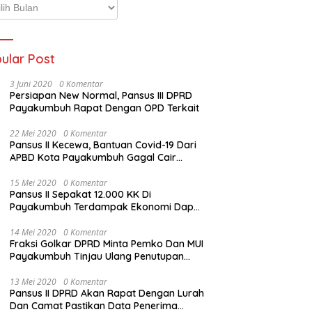
p
ta
ular Post
3 Juni 2020
0 Komentar
Persiapan New Normal, Pansus III DPRD
Payakumbuh Rapat Dengan OPD Terkait
22 Mei 2020
0 Komentar
Pansus II Kecewa, Bantuan Covid-19 Dari
APBD Kota Payakumbuh Gagal Cair
Sebelum Lebaran
15 Mei 2020
0 Komentar
Pansus II Sepakat 12.000 KK Di
Payakumbuh Terdampak Ekonomi Dapat
Bantuan Dari APBD Pemko
14 Mei 2020
0 Komentar
Fraksi Golkar DPRD Minta Pemko Dan MUI
Payakumbuh Tinjau Ulang Penutupan
Rumah Ibadah
13 Mei 2020
0 Komentar
Pansus II DPRD Akan Rapat Dengan Lurah
Dan Camat Pastikan Data Penerima