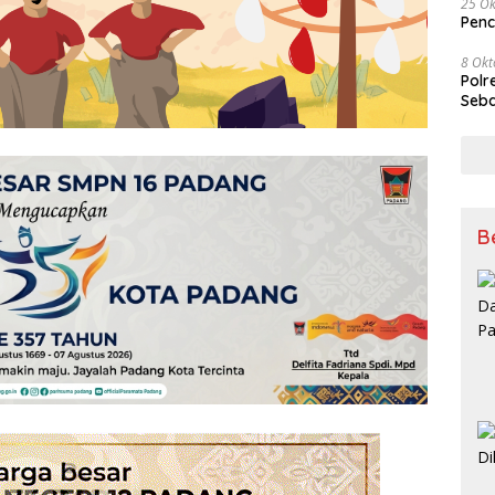
25 Ok
Penc
8 Okt
Polr
Seba
B