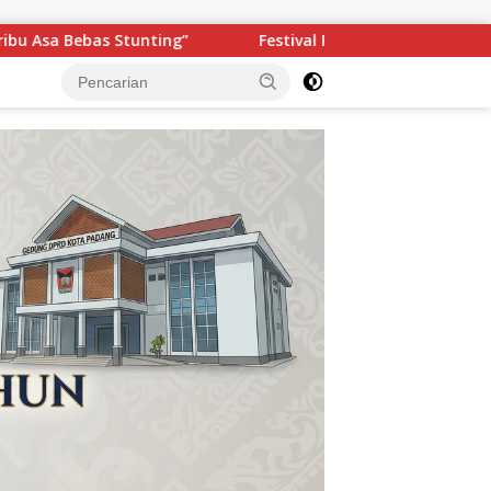
ai Telong-Telong Semarakkan HJK Kota Padang ke-357, Ribua