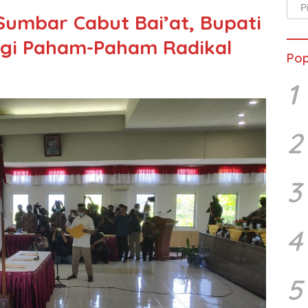
Arsi
Sumbar Cabut Bai’at, Bupati
Beri
ngi Paham-Paham Radikal
Pop
1
2
3
4
5