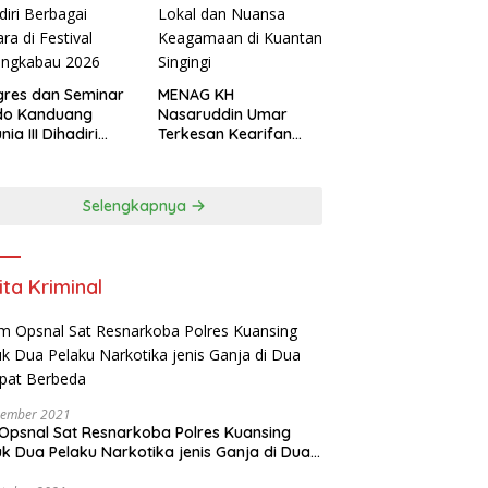
res dan Seminar
MENAG KH
do Kanduang
Nasaruddin Umar
ia III Dihadiri
Terkesan Kearifan
agai Negara di
Lokal dan Nuansa
ival Minangkabau
Keagamaan di
6
Kuantan Singingi
Selengkapnya
ita Kriminal
vember 2021
Opsnal Sat Resnarkoba Polres Kuansing
k Dua Pelaku Narkotika jenis Ganja di Dua
pat Berbeda