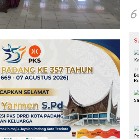
6
S
27
Bu
Ka