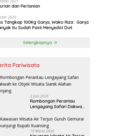
tober 2021
urian dan Pertanian
ober 2020
es Tangkap 100Kg Ganja, Wako Riza : Ganja
nyak Itu Sudah Pasti Menyedot Duit
Selengkapnya
erita Pariwisata
2 Juni 2026
Rombongan Perantau
Lengayang Safari Dakwah
ke Objek Wisata Sianik
Alahan Panjang
19 Maret 2026
Kawasan Wisata Air Terjun