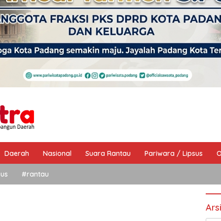
Daerah
Nasional
Suara Rantau
Pariwara / Lipsus
O
sus
#rantau
Ars