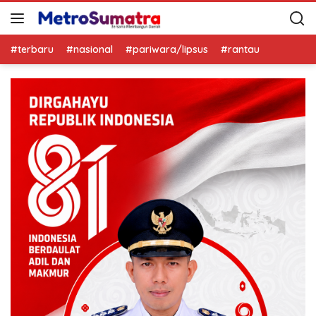
#terbaru
#nasional
#pariwara/lipsus
#rantau