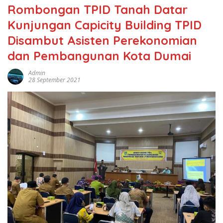
Rombongan TPID Tanah Datar
Kunjungan Capicity Building TPID
Disambut Asisten Perekonomian
dan Pembangunan Kota Dumai
Admin
28 September 2021