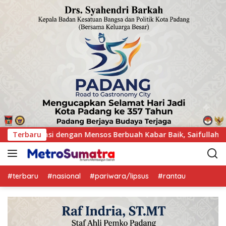
 Baik, Saifullah Yusuf Dijadwalkan Buka Pacu Jalur 2026 dan R
Terbaru
#terbaru
#nasional
#pariwara/lipsus
#rantau