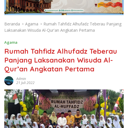
Beranda
Agama
Rumah Tahfidz Alhufadz Teberau Panjang
Laksanakan Wisuda Al-Qur'an Angkatan Pertama
Agama
Rumah Tahfidz Alhufadz Teberau
Panjang Laksanakan Wisuda Al-
Qur’an Angkatan Pertama
Admin
21 Juli 2022