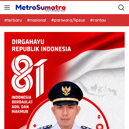
#terbaru
#nasional
#pariwara/lipsus
#rantau