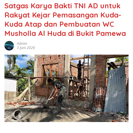
Satgas Karya Bakti TNI AD untuk
Rakyat Kejar Pemasangan Kuda-
Kuda Atap dan Pembuatan WC
Musholla Al Huda di Bukit Pamewa
Admin
3 Juni 2026