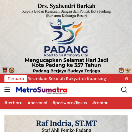
kyat di Kuansing
Terbaru
GOW Kuansing Gelar Aksi Donor Darah
#terbaru
#nasional
#pariwara/lipsus
#rantau