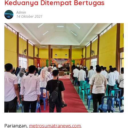
Keduanya Ditempat Bertugas
Admin
14 Oktober 2021
Pariangan,
metrosumatranews.com
.