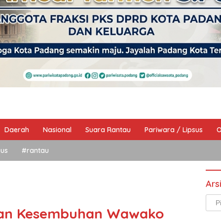
Daerah
Nasional
Suara Rantau
Pariwara / Lipsus
O
sus
#rantau
Ars
Arsi
kan Kesembuhan Wawako
Beri