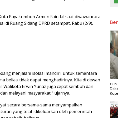
 Kota Payakumbuh Armen Faindal saat diwawancara
Ber
ual di Ruang Sidang DPRD setampat, Rabu (2/9).
dang menjalani isolasi mandiri, untuk sementara
a beliau tidak dapat menghadirinya. Kita di dewan
Gun 
l Walikota Erwin Yunaz juga cepat sembuh dan
Deko
 dan melayani masyarakat,” ujarnya.
Kope
akyat secara bersama-sama menyampaikan
uran yang telah dikeluarkan oleh pemerintah
gan sebaik-baiknya.