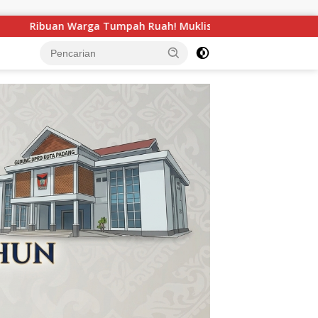
uklisin Lepas Hilir Perdana Pacu Jalur Mini, Tepian Ronge Bi