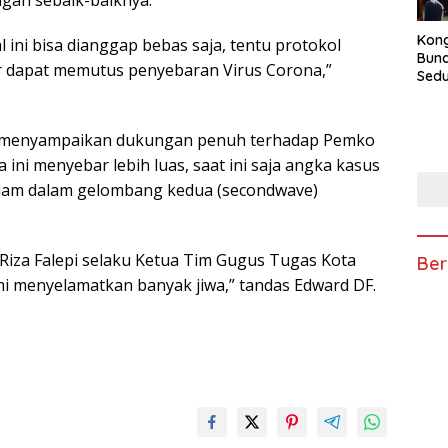
Kong
ini bisa dianggap bebas saja, tentu protokol
Bun
ar dapat memutus penyebaran Virus Corona,”
Sedun
Berb
Fest
202
ya menyampaikan dukungan penuh terhadap Pemko
ni menyebar lebih luas, saat ini saja angka kasus
jam dalam gelombang kedua (secondwave)
 Riza Falepi selaku Ketua Tim Gugus Tugas Kota
Ber
i menyelamatkan banyak jiwa,” tandas Edward DF.