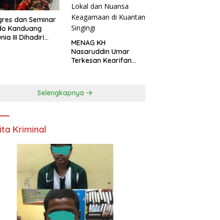
res dan Seminar
do Kanduang
ia III Dihadiri
MENAG KH
agai Negara di
Nasaruddin Umar
ival Minangkabau
Terkesan Kearifan
6
Lokal dan Nuansa
Keagamaan di
Kuantan Singingi
Selengkapnya
ita Kriminal