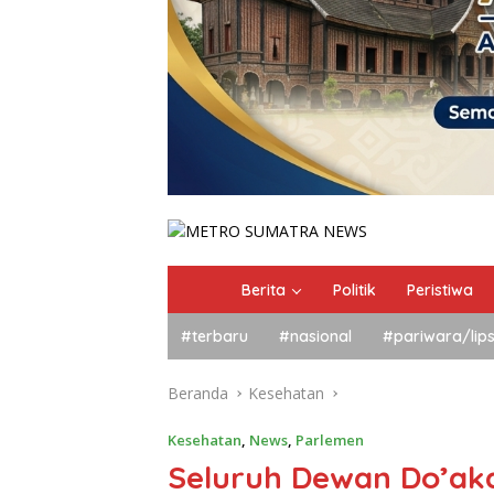
Berita
Politik
Peristiwa
#terbaru
#nasional
#pariwara/lip
Beranda
Kesehatan
Kesehatan
,
News
,
Parlemen
Seluruh Dewan Do’a