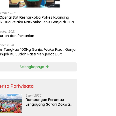
vember 2021
Opsnal Sat Resnarkoba Polres Kuansing
k Dua Pelaku Narkotika jenis Ganja di Dua
pat Berbeda
tober 2021
urian dan Pertanian
ober 2020
es Tangkap 100Kg Ganja, Wako Riza : Ganja
nyak Itu Sudah Pasti Menyedot Duit
Selengkapnya
erita Pariwisata
2 Juni 2026
Rombongan Perantau
Lengayang Safari Dakwah
ke Objek Wisata Sianik
Alahan Panjang