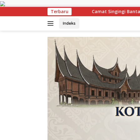
Langsung
ke
Camat Singingi Bantah Tudingan “Menikung” Perjuang
Terbaru
konten
Indeks