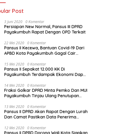
ular Post
3 Juni 2020
0 Komentar
Persiapan New Normal, Pansus III DPRD
Payakumbuh Rapat Dengan OPD Terkait
22 Mei 2020
0 Komentar
Pansus II Kecewa, Bantuan Covid-19 Dari
APBD Kota Payakumbuh Gagal Cair
Sebelum Lebaran
15 Mei 2020
0 Komentar
Pansus II Sepakat 12.000 KK Di
Payakumbuh Terdampak Ekonomi Dapat
Bantuan Dari APBD Pemko
14 Mei 2020
0 Komentar
Fraksi Golkar DPRD Minta Pemko Dan MUI
Payakumbuh Tinjau Ulang Penutupan
Rumah Ibadah
13 Mei 2020
0 Komentar
Pansus II DPRD Akan Rapat Dengan Lurah
Dan Camat Pastikan Data Penerima
Bansos
12 Mei 2020
0 Komentar
Pansus II DPRD Dorong Wali Kota Siapkan