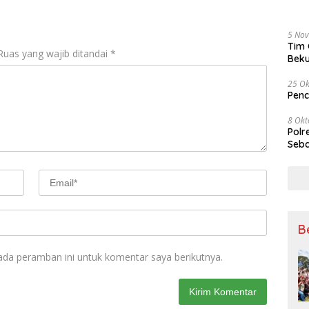
5 No
Tim 
Ruas yang wajib ditandai
*
Beku
Tem
25 Ok
Penc
8 Okt
Polr
Seba
B
ada peramban ini untuk komentar saya berikutnya.