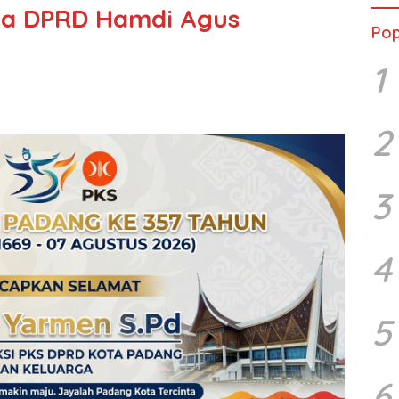
ua DPRD Hamdi Agus
Pop
1
2
3
4
5
6