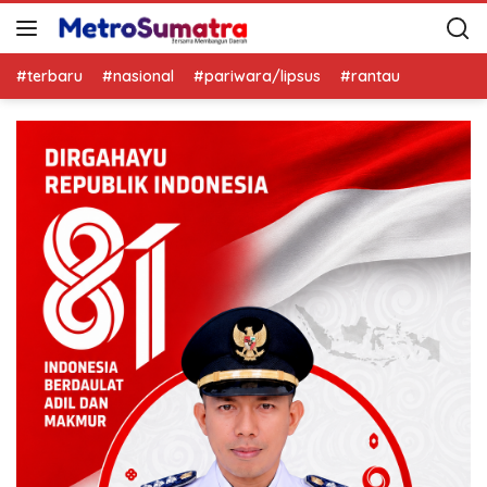
#terbaru
#nasional
#pariwara/lipsus
#rantau