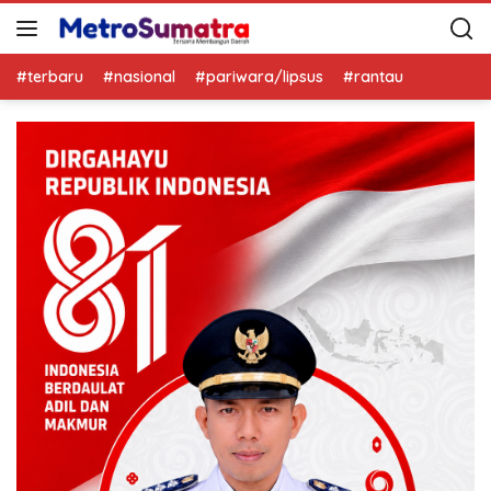
#terbaru
#nasional
#pariwara/lipsus
#rantau