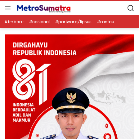
#terbaru
#nasional
#pariwara/lipsus
#rantau