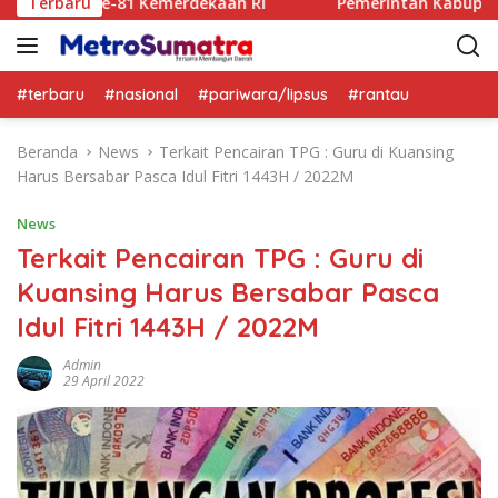
Kemerdekaan RI
Terbaru
Pemerintah Kabupaten Kuantan Singin
#terbaru
#nasional
#pariwara/lipsus
#rantau
Beranda
News
Terkait Pencairan TPG : Guru di Kuansing
Harus Bersabar Pasca Idul Fitri 1443H / 2022M
News
Terkait Pencairan TPG : Guru di
Kuansing Harus Bersabar Pasca
Idul Fitri 1443H / 2022M
Admin
29 April 2022