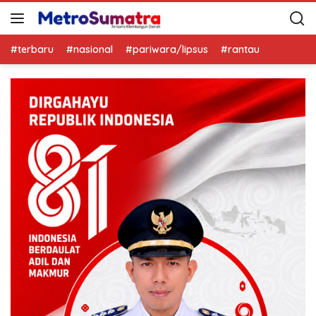
#terbaru
#nasional
#pariwara/lipsus
#rantau