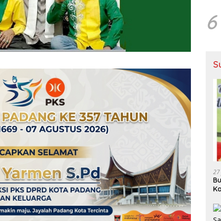
6
S
27
Bu
Ka