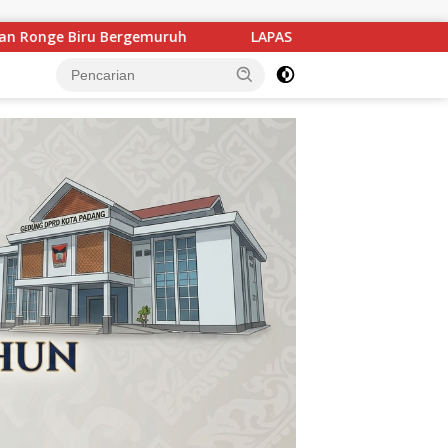
LAPAS KELAS IIA BUKITTINGGI GELAR AKSI BAKTI SOSIAL, BAGIK