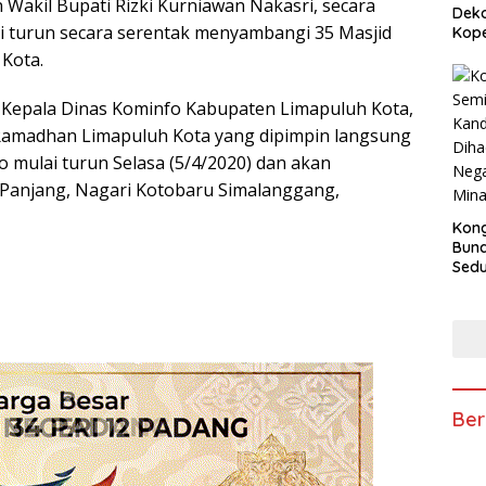
 Wakil Bupati Rizki Kurniawan Nakasri, secara
Deko
i turun secara serentak menyambangi 35 Masjid
Kope
Kota.
i Kepala Dinas Kominfo Kabupaten Limapuluh Kota,
ri Ramadhan Limapuluh Kota yang dipimpin langsung
o mulai turun Selasa (5/4/2020) dan akan
Panjang, Nagari Kotobaru Simalanggang,
Kong
Bun
Sedun
Berb
Fest
202
Ber