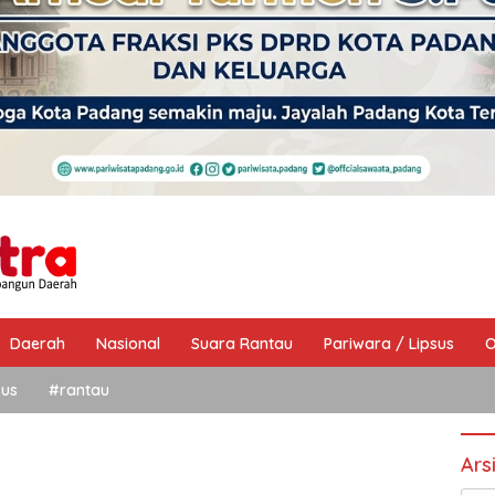
Daerah
Nasional
Suara Rantau
Pariwara / Lipsus
O
sus
#rantau
Ars