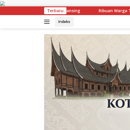
Langsung
ke
ing
Ribuan Warga Tumpah Ruah! Muklisin Lepas Hilir Pe
Terbaru
konten
Indeks