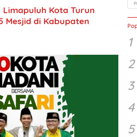
Arsi
 Limapuluh Kota Turun
Beri
 Mesjid di Kabupaten
Pop
1
2
3
4
5