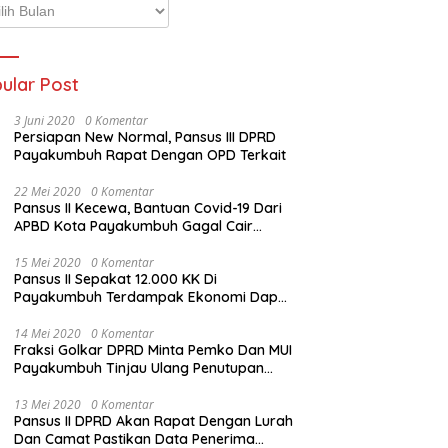
p
ta
ular Post
3 Juni 2020
0 Komentar
Persiapan New Normal, Pansus III DPRD
Payakumbuh Rapat Dengan OPD Terkait
22 Mei 2020
0 Komentar
Pansus II Kecewa, Bantuan Covid-19 Dari
APBD Kota Payakumbuh Gagal Cair
Sebelum Lebaran
15 Mei 2020
0 Komentar
Pansus II Sepakat 12.000 KK Di
Payakumbuh Terdampak Ekonomi Dapat
Bantuan Dari APBD Pemko
14 Mei 2020
0 Komentar
Fraksi Golkar DPRD Minta Pemko Dan MUI
Payakumbuh Tinjau Ulang Penutupan
Rumah Ibadah
13 Mei 2020
0 Komentar
Pansus II DPRD Akan Rapat Dengan Lurah
Dan Camat Pastikan Data Penerima