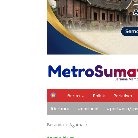
Berita
Politik
Peristiwa
#terbaru
#nasional
#pariwara/lip
Beranda
Agama
Agama
,
News