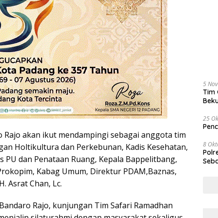
5 No
Tim 
Beku
Tem
25 Ok
Penc
o Rajo akan ikut mendampingi sebagai anggota tim
8 Okt
gan Holtikultura dan Perkebunan, Kadis Kesehatan,
Polr
is PU dan Penataan Ruang, Kepala Bappelitbang,
Seba
Prokopim, Kabag Umum, Direktur PDAM,Baznas,
 Asrat Chan, Lc.
t. Bandaro Rajo, kunjungan Tim Safari Ramadhan
enjalin silaturahmi dengan masyarakat sekaligus