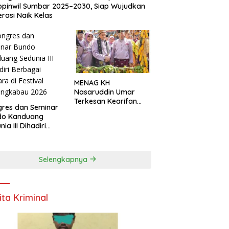
pinwil Sumbar 2025–2030, Siap Wujudkan
rasi Naik Kelas
MENAG KH
Nasaruddin Umar
Terkesan Kearifan
res dan Seminar
Lokal dan Nuansa
do Kanduang
Keagamaan di
ia III Dihadiri
Kuantan Singingi
agai Negara di
ival Minangkabau
6
Selengkapnya
ita Kriminal