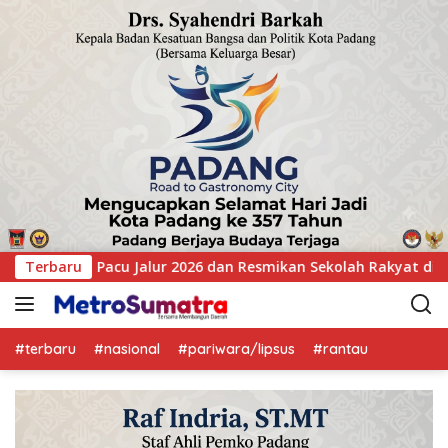
an Sekolah Rakyat di Kuansing
Terbaru
GOW Kuansing Gelar Aksi
#terbaru
#nasional
#pariwara/lipsus
#rantau