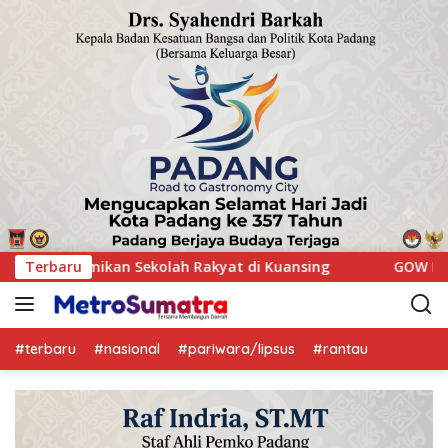
ing
Terbaru
GOW Kuansing Gelar Aksi Donor Darah, Wujud Keped
#terbaru
#nasional
#pariwara/lipsus
#rantau