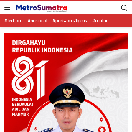
#terbaru
#nasional
#pariwara/lipsus
#rantau