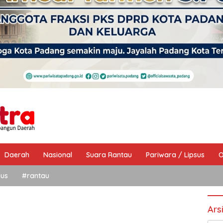
Daerah
Nasional
Suara Rantau
Pariwara / Lipsus
O
sus
#rantau
Ars