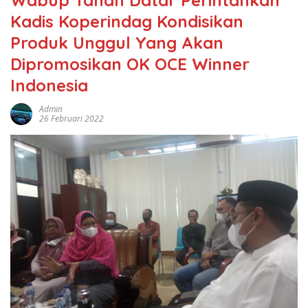
Kadis Koperindag Kondisikan
Produk Unggul Yang Akan
Dipromosikan OK OCE Winner
Indonesia
Admin
26 Februari 2022